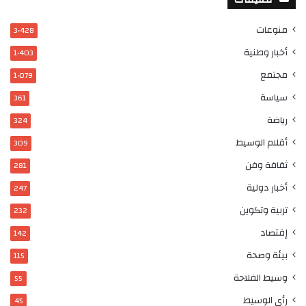
منوعات
3٬428
أخبار وطنية
1٬403
مجتمع
1٬079
سياسة
361
رياضة
324
أقلام الوسيط
309
ثقافة وفن
281
أخبار دولية
247
تربية وتكوين
232
إقتصاد
142
بيئة وصحة
115
وسيط الفلاحة
55
رأي الوسيط
45