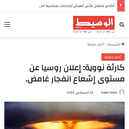
أكادير تحتضن كأس العرش للدراجات بمناسبة الذكرى السابعة والعشرين لعيد العرش المجيد
بحث عن
الق
الرئيسية
/
أخبار دولية
أخبار دولية
كارثة نووية: إعلان روسيا عن
مستوى إشعاع انفجار غامض.
Sami Fathi
13 أغسطس 2019