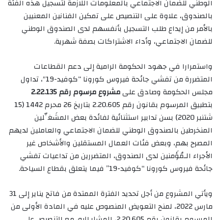
الوطني للضمان الاجتماعي بالمعلومات اللازمة لتسجيل هذه الفئة
بالصندوق، علاوة على التنصيص على تمكين الفنانين المعنيين
بالأمر من إيداع طلب التسجيل بأنفسهم لدى الصندوق الوطني
للضمان الاجتماعي، وأداء الاشتراكات بصفة شهرية.
واستمرارا في جهود الحكومة الرامية إلى دعم القطاعات
المتضررة من تفشي جائحة فيروس كورونا “كوفيد-19″، تداول
مجلس الحكومة وصادق على
مشروع مرسوم رقم 2.22.135
بتطبيق المرسوم بقانون رقم 2.20.605 بتاريخ 26 محرم 1442 (15
شتنبر 2020) بسن تدابير استثنائية لفائدة بعض المشَغِّلين
المنخرطين بالصندوق الوطني للضمان الاجتماعي والعاملين لديهم
المصرح بهم، وبعض فئات العمال المستقلين والأشخاص غير
الأجراء الـمُؤَمنين لدى الصندوق، المتضررين من تداعيات تفشي
جائحة فيروس كورونا “كوفيد-19” فيما يتعلق بقطاع السياحة.
ويأتي المشروع من أجل تحديد الفترة الممتدة من فاتح يناير إلى 31
مارس 2022، لمنح التعويض المنصوص عليه في المادة الأولى من
المرسوم بقانون رقم 2.20.605، المشار إليه، مع التنصيص على