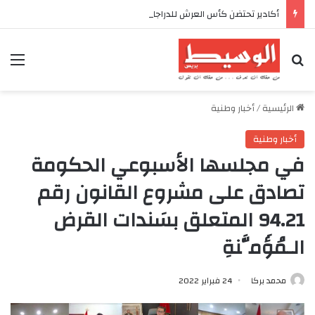
أكادير تحتضن كأس العرش للدراجات بمناسبة الذكرى السابعة والعشرين لعيد العرش المجيد
بحث عن
الق
الرئيسية
/
أخبار وطنية
أخبار وطنية
في مجلسها الأسبوعي الحكومة
تصادق على مشروع القانون رقم
94.21 المتعلق بسَندات القرض
الـمُؤَمَّنةِ
محمد بركا
24 فبراير 2022