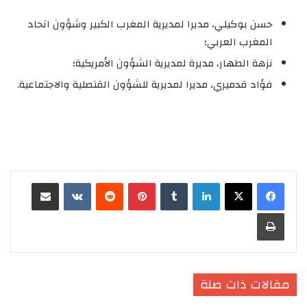
حسن بوكيلي، مديرا لمديرية المغرب الكبير وشؤون اتحاد
المغرب العربي؛
نزهة الطهار، مديرة لمديرية الشؤون الأمريكية؛
فؤاد قدميري، مديرا لمديرية للشؤون القنصلية والاجتماعية.
لينكدإن
‏Tumblr
بينتيريست
‏Reddit
‏VKontakte
مشاركة عبر البريد
طباعة
مقالات ذات صلة