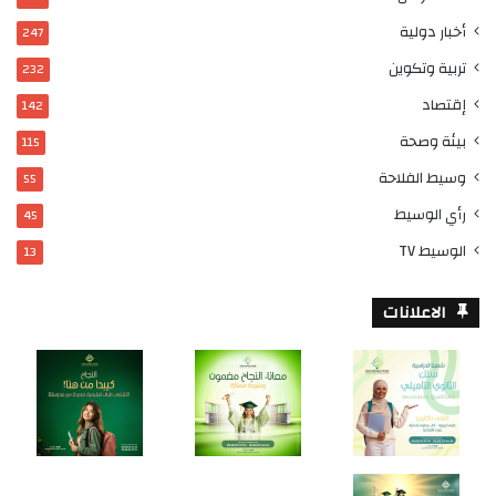
أخبار دولية
247
تربية وتكوين
232
إقتصاد
142
بيئة وصحة
115
وسيط الفلاحة
55
رأي الوسيط
45
الوسيط TV
13
الاعلانات