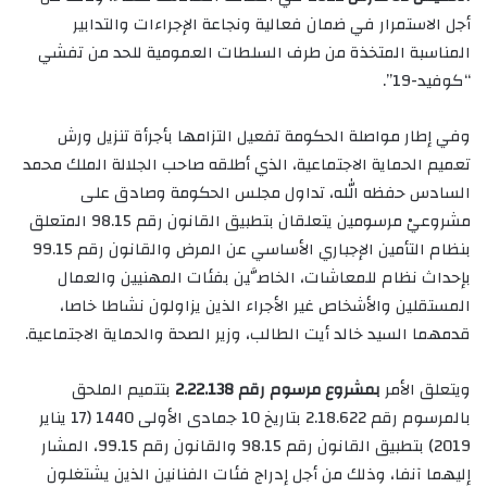
أجل الاستمرار في ضمان فعالية ونجاعة الإجراءات والتدابير
المناسبة المتخذة من طرف السلطات العمومية للحد من تفشي
“كوفيد-19”.
وفي إطار مواصلة الحكومة تفعيل التزامها بأجرأة تنزيل ورش
تعميم الحماية الاجتماعية، الذي أطلقه صاحب الجلالة الملك محمد
السادس حفظه الله، تداول مجلس الحكومة وصادق على
مشروعيْ مرسومين يتعلقان بتطبيق القانون رقم 98.15 المتعلق
بنظام التأمين الإجباري الأساسي عن المرض والقانون رقم 99.15
بإحداث نظام للمعاشات، الخاصَّين بفئات المهنيين والعمال
المستقلين والأشخاص غير الأجراء الذين يزاولون نشاطا خاصا،
قدمهما السيد خالد أيت الطالب، وزير الصحة والحماية الاجتماعية.
ويتعلق الأمر
بمشروع مرسوم رقم 2.22.138
بتتميم الملحق
بالمرسوم رقم 2.18.622 بتاريخ 10 جمادى الأولى 1440 (17 يناير
2019) بتطبيق القانون رقم 98.15 والقانون رقم 99.15، المشار
إليهما آنفا، وذلك من أجل إدراج فئات الفنانين الذين يشتغلون