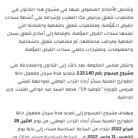
وتتلخص الأحكام المنصوص عليها في مشروع هذا القانون في
مقتضيات تتعلق بترخيص بنك المغرب وإشرافه على أنشطة سندات
القرض الـمُؤَمنة، ومقتضيات تتعلق بالتغطية والضمانة التي
تمنحها سندات القرض المؤمنة، بالإضافة إلى أحكام تتعلق بسجل
التغطية ومراقب محفظتها، ثم مقتضيات تتعلق بالشفافية
والمعلومات، وبامتيازات حاملي سندات القرض المؤمنة.
وانتقل مجلس الحكومة، بعد ذلك، إلى التداول والمصادقة على
مشروع مرسوم رقم 2.22.140
بتمديد مدة سريان مفعول حالة
الطوارئ الصحية بسائر أرجاء التراب الوطني لمواجهة تفشي
فيروس كورونا “كوفيد-19″، قدمه السيد عبد الوافي لفتيت، وزير
الداخلية.
ويهدف مشروع المرسوم إلى تمديد مدة سريان مفعول حالة
الطوارئ الصحية بسائر أرجاء التراب الوطني، من يوم
الاثنين 28
فبراير 2022
ابتداء من الساعة السادسة مساء، إلى غاية يوم
الخميس 31 مارس 2022
في الساعة السادسة مساء، وذلك من