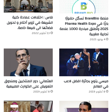
فاس : اختلالات عمادة كلية
منصة BrandBio تسجّل حضورًا
الشريعة في تزوير أختام و تحويل
بارزًا في Pharma Health Expo
فضائها الى ضيعة خاصة.
2025 وتُطلق مبادرة 1000 علامة
13 أكتوبر 2022
تجارية مغربية
4 يوليو 2025
ميسي يتوج بجائزة افضل لاعب
العثماني: دور المنتخبين وصندوق
في العالم‎
التعويض على الكوارث الطبيعية
8 أكتوبر 2019
8 أكتوبر 2019