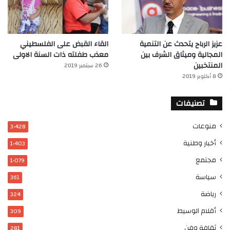
عزيز الرباح يتحدث عن التنمية
القاء القبض على الفلسطيني
المجالية وميثاق الشرف بين
معذب طفلته ذات السنة الاولى
المنتخبين
26 سبتمبر 2019
8 أكتوبر 2019
تصنيفات
منوعات
3٬428
أخبار وطنية
1٬403
مجتمع
1٬079
سياسة
361
رياضة
324
أقلام الوسيط
309
ثقافة وفن
281