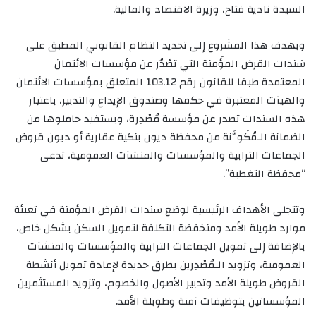
السيدة نادية فتاح، وزيرة الاقتصاد والمالية.
ويهدف هذا المشروع إلى تحديد النظام القانوني المطبق على
سَندات القرض المؤَمنة التي تصْدُر عن مؤسسات الائتمان
المعتمدة طبقا للقانون رقم 103.12 المتعلق بمؤسسات الائتمان
والهيآت المعتبرة في حكمها وصندوق الإيداع والتدبير، باعتبار
هذه السندات تصدر عن مؤسسة مُصْدِرة، ويستفيد حاملوها من
الضمانة الـمُكَوَّنة من محفظة ديون بنكية عقارية أو ديون قروض
الجماعات الترابية والمؤسسات والمنشآت العمومية، تدعى
“محفظة التغطية”.
وتتجلى الأهداف الرئيسية لوضع سندات القرض المؤمنة في تعبئة
موارد طويلة الأمد ومنخفضة التكلفة لتمويل السكن بشكل خاص،
بالإضافة إلى تمويل الجماعات الترابية والمؤسسات والمنشآت
العمومية، وتزويد الـمُصْدِرين بطرق جديدة لإعادة تمويل أنشطة
القروض طويلة الأمد وتدبير الأصول والخصوم، وتزويد المستثمرين
المؤسساتين بتوظيفات آمنة وطويلة الأمد.