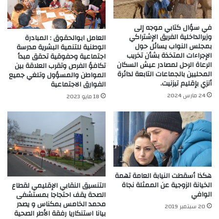
في سؤال كتابي موجه إلى
وزيرالداخلية الفريق الإشتراكي
العامل ابوالحقوق : المبادرة
بمجلس النواب يسائل حول
الوطنية للتنمية البشرية مدرسة
الإجراءات المتخذة بشأن تخريب
اجتماعية وحفوقية تحقق مبدأ
الرعاة الرحل لمصادر عيش السكان
تكافؤ الفرص وتقرب العلاقة بين
المحليين بالجماعات التابعة لدائرة
المواطن والمسؤول وتلغي جميع
أنزي بإقليم تيزنيت.
الفوارق الاجتماعية
24 مارس 2024
18 مايو 2023
هكذا أسقطت النيابة العامة تهمة
الخيانة الزوجية عن الممثلة نجاة
التنسيق النقابي الإقليمي لقطاع
الوافي
الصحة يقف احتجاجا بمستشفى
محمد الخامس بمكناس و يصدر
20 سبتمبر 2019
بيانا استنكاريا رفقة الأطر الصحية