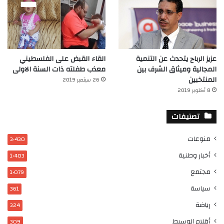
عزيز الرباح يتحدث عن التنمية
القاء القبض على الفلسطيني
المجالية وميثاق الشرف بين
معذب طفلته ذات السنة الاولى
المنتخبين
26 سبتمبر 2019
8 أكتوبر 2019
تصنيفات
منوعات
3٬430
أخبار وطنية
1٬403
مجتمع
1٬079
سياسة
361
رياضة
324
أقلام الوسيط
309