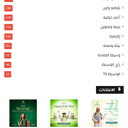
ثقافة وفن
281
أخبار دولية
247
تربية وتكوين
232
إقتصاد
142
بيئة وصحة
115
وسيط الفلاحة
55
رأي الوسيط
45
الوسيط TV
13
الاعلانات