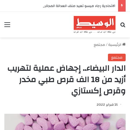
الاتحادية رجاء ميسو تعيد ملف العدالة المجالية ورهانات التنمية بإقليم أكادير إداوتنان إلى الواجهة
بحث عن
الق
الرئيسية
/
مجتمع
مجتمع
الدار البيضاء.. إجهاض عملية لتهريب
أزيد من 18 الف قرص طبي مخدر
وقرص إكستازي
15 فبراير 2022