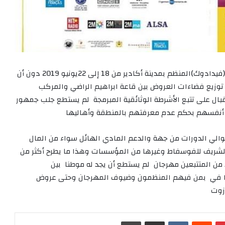
مرت يومان عن انطلاق مهرجان الشريط الوثائقي الدولي (فيدادوك)المنظم بمدينة أكادير من 18 إلى 22يونيو 2019 دون أن
توزيع فضاءات العروض بين قاعة ابراهيم الراضي والمركب
قبال على تتبع الأشرطة الوثائقية المبرمجة لم يستطع جلب جمهور
ى أنفسهم بحكم عدم معرفتهم بالمنطقة وأهاليها
لي الدورات من جهة والدعم المادي الهائل سواء من المال
شريف للفوسفاط وغيرها من المؤسسات وهذا ما يطرح أكثر من
ن المتتبعين مهرجان لم يستطع أن يجد له موطنا بين
ين الذين لايتجاوزون في أحسن الأحوال 20 فردا في بمن فيهم المنظمون وضيوف المهرجان وحتى عروض
زوت
بينتيريست
‏Reddit
‏VKontakte
مشاركة عبر البريد
طباعة