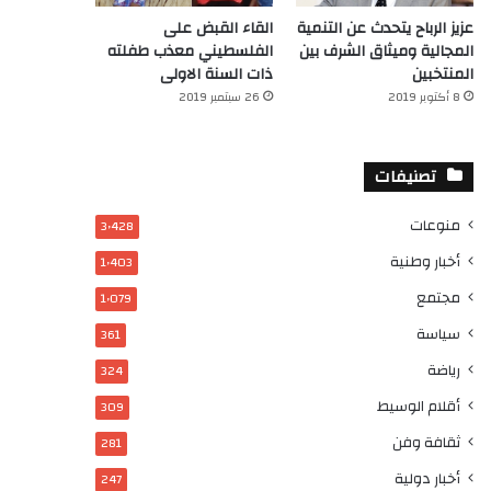
عزيز الرباح يتحدث عن التنمية
القاء القبض على
المجالية وميثاق الشرف بين
الفلسطيني معذب طفلته
المنتخبين
ذات السنة الاولى
8 أكتوبر 2019
26 سبتمبر 2019
تصنيفات
منوعات
3٬428
أخبار وطنية
1٬403
مجتمع
1٬079
سياسة
361
رياضة
324
أقلام الوسيط
309
ثقافة وفن
281
أخبار دولية
247