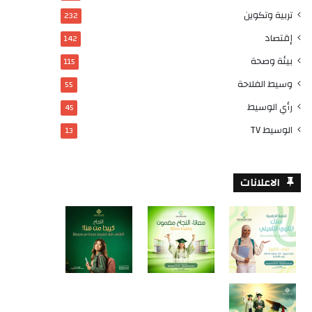
تربية وتكوين
232
إقتصاد
142
بيئة وصحة
115
وسيط الفلاحة
55
رأي الوسيط
45
الوسيط TV
13
الاعلانات