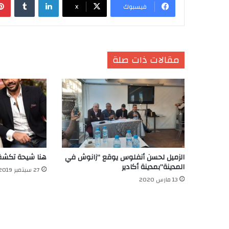
فيسبوك
X
مقالات ذات صلة
الزميل لحسن أنفلوس يوقع “زانوش في
هنا شيحة تكشف
المدينة”بمدينة أكادير
27 سبتمبر 2019
13 مارس 2020