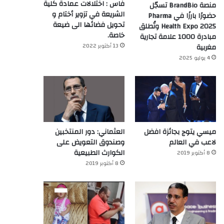
فاس : اختلالات عمادة كلية
منصة BrandBio تسجّل
الشريعة في تزوير أختام و
حضورًا بارزًا في Pharma
تحويل فضائها الى ضيعة
Health Expo 2025 وتُطلق
خاصة.
مبادرة 1000 علامة تجارية
13 أكتوبر 2022
مغربية
4 يوليو 2025
ميسي يتوج بجائزة افضل
العثماني: دور المنتخبين
لاعب في العالم‎
وصندوق التعويض على
الكوارث الطبيعية
8 أكتوبر 2019
8 أكتوبر 2019