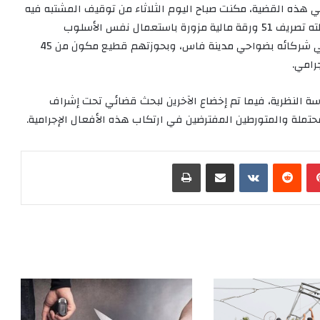
ي هذه القضية، مكنت صباح اليوم الثلاثاء من توقيف المشتبه فيه
الأول بالسوق الأسبوعي بنفس المدينة، وذلك أثناء محاولته تصريف 51 ورقة مالية مزورة باستعمال نفس الأسلوب
الإجرامي، قبل أن تقود عملية أمنية لاحقة إلى توقيف باقي شركائه بضواحي مدينة فاس، وبحوزتهم قطيع مكون من 45
رامي.
اسة النظرية، فيما تم إخضاع الآخرين لبحث قضائي تحت إشراف
محتملة والمتورطين المفترضين في ارتكاب هذه الأفعال الإجرامية.
بينتيريست
‏Reddit
‏VKontakte
مشاركة عبر البريد
طباعة