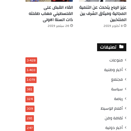
عزيز الرباح يتحدث عن التنمية
القاء القبض على
المجالية وميثاق الشرف بين
الفلسطيني معذب طفلته
المنتخبين
ذات السنة الاولى
8 أكتوبر 2019
26 سبتمبر 2019
تصنيفات
منوعات
3٬428
أخبار وطنية
1٬403
مجتمع
1٬079
سياسة
361
رياضة
324
أقلام الوسيط
309
ثقافة وفن
281
أخبار دولية
247