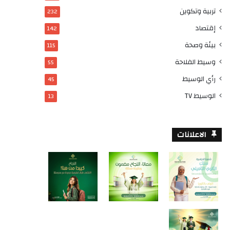
تربية وتكوين
232
إقتصاد
142
بيئة وصحة
115
وسيط الفلاحة
55
رأي الوسيط
45
الوسيط TV
13
الاعلانات