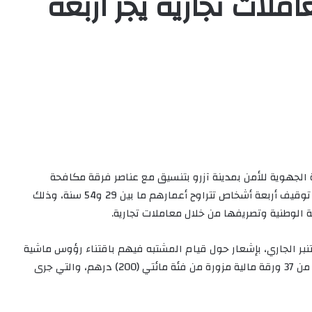
ملات تجارية يجر اربعة
 الجهوية للأمن بمدينة آزرو بتنسيق مع عناصر فرقة مكافحة
العصابات بمدينة فاس، يومه الثلاثاء 14 شتنبر الجاري، من توقيف أربعة أشخاص تتراوح أعمارهم ما بين 29 و54 سنة، وذلك
 الوطنية وتصريفها من خلال معاملات تجارية.
 مصالح الشرطة بمدينة آزرو قد توصلت بتاريخ 09 شتنبر الجاري، بإشعار حول قيام المشتبه فيهم باقتناء رؤوس ماشية
من السوق الأسبوعي بنفس المدينة، مقابل مبالغ مكونة من 37 ورقة مالية مزورة من فئة مائتي (200) درهم، والتي جرى