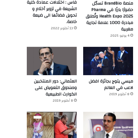
فاس : اختلالات عمادة كلية
منصة BrandBio تسجّل
الشريعة في تزوير أختام و
حضورًا بارزًا في Pharma
تحويل فضائها الى ضيعة
Health Expo 2025 وتُطلق
خاصة.
مبادرة 1000 علامة تجارية
13 أكتوبر 2022
مغربية
4 يوليو 2025
ميسي يتوج بجائزة افضل
العثماني: دور المنتخبين
لاعب في العالم‎
وصندوق التعويض على
الكوارث الطبيعية
8 أكتوبر 2019
8 أكتوبر 2019