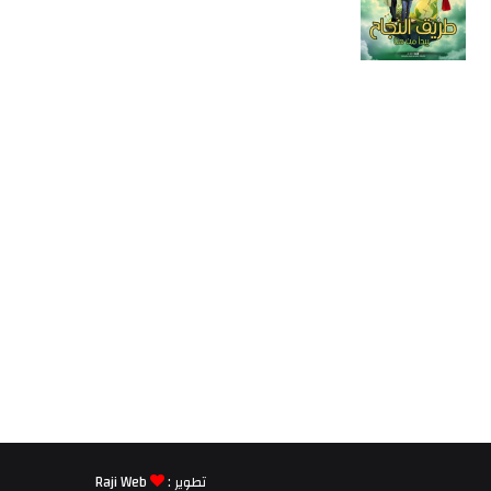
تطوير :
Raji Web