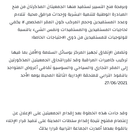
وبرمجة منح التسيير تستفيد منها الجمعيتان المذكرتان من منح
المبادرة الوطنية للتنمية البشرية
وإحداث مرافق صحية تتلاءم
وعدد المستفيدين وحجم المركب كون المقر المخصص لا يكفي
لحاجيات المستفيدين والمستفيدات ونفس الشيء بالنسبة
للولوجيات للمستفيدين من ذوي الاحتياجات الخاصة؛
وتضمن الإتفاق تجهيز المركز بوسائل السلامة والأمن بما فيها
تركيب كاميرات المراقبة وقد تقرر
التحاق الجمعيتين المذكورتين
إلى المقر التجاري والسياحي والسوسيو ثقافي أغروض المتواجد
بالنفوذ الترابي للملحقة الإدارية الثالثة المحيط يومه الأحد
27/06/2021
وقد جاءت هذه الخطوة بعد إقدام الجمعيتين على الإعلان عن
إعتصام مفتوح نتيجة إقدام سلطات المدينة على تنفيذ قرار الإخلاء
بالقوة بعدما أصدرت الجماعة الترابية قرارا بذلك