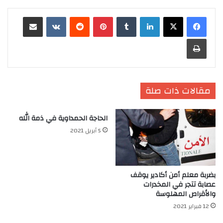
لينكدإن
‏Tumblr
بينتيريست
‏Reddit
‏VKontakte
مشاركة عبر البريد
طباعة
مقالات ذات صلة
الحاجة الحمداوية في ذمة الله
5 أبريل 2021
بضربة معلم أمن أكادير يوقف
عصابة تتجر في المخدرات
والأقراص المهلوسة
12 فبراير 2021