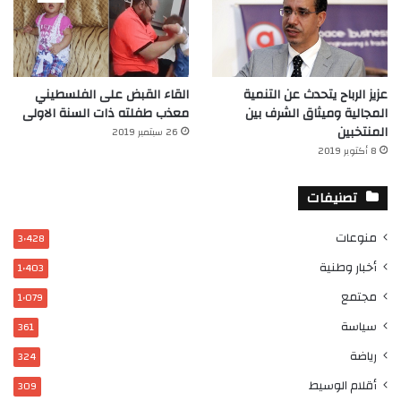
عزيز الرباح يتحدث عن التنمية
القاء القبض على الفلسطيني
المجالية وميثاق الشرف بين
معذب طفلته ذات السنة الاولى
المنتخبين
26 سبتمبر 2019
8 أكتوبر 2019
تصنيفات
منوعات
3٬428
أخبار وطنية
1٬403
مجتمع
1٬079
سياسة
361
رياضة
324
أقلام الوسيط
309