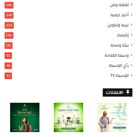
ثقافة وفن
281
أخبار دولية
247
تربية وتكوين
232
إقتصاد
142
بيئة وصحة
115
وسيط الفلاحة
55
رأي الوسيط
45
الوسيط TV
13
الاعلانات