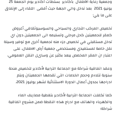
وجمعية رعاية الأطفال بأكادير بسلطات أكادير يوم الجمعة 25
يونيو 2021 بعد تدخل والي الجهة حيث
أفضى اللقاء إلى الإتفاق
على ما يلي:
تخصيص المركب التجاري والسياحي والسوسيوثقافي أغروض
كمقر للجمعيتين كحل مرحلي وتسليمه الى الجمعيتين دون اي
تدخل مستقبلي في تخصيص جزء منه لجمعية أخرى
مع توفير وسيلة
نقل خاصة لمستفيدي ومستخدمي جمعية أرض الاطفال، على
اعتبار ان المقر المخصص يبعد بكثير عن وساىل النقل العمومي،
وعقد اتفاقية شراكة مع الجماعة الترابية لأكادير لتخصيص منحة
سنوية تتلاءم وحجم الخدمات التي تقدمها الجمعيتان ويتم
ادراجها بجدول أعمال الدورة الاستثنائية لشهر يوليوز 2021.
كما تكفلت الجماعة الترابية لأكادير بتغطية مصاريف الماء
والكهرباء والهاتف مع ادراج هذه النقطة ضمن مشروع اتفاقية
شراكة؛