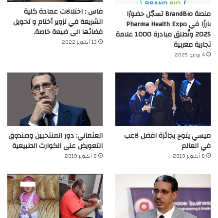
فاس : اختلالات عمادة كلية
منصة BrandBio تسجّل حضورًا
الشريعة في تزوير أختام و تحويل
بارزًا في Pharma Health Expo
فضائها الى ضيعة خاصة.
2025 وتُطلق مبادرة 1000 علامة
13 أكتوبر 2022
تجارية مغربية
4 يوليو 2025
ميسي يتوج بجائزة افضل لاعب
العثماني: دور المنتخبين وصندوق
في العالم‎
التعويض على الكوارث الطبيعية
8 أكتوبر 2019
8 أكتوبر 2019