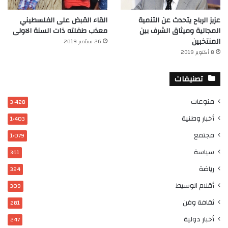
عزيز الرباح يتحدث عن التنمية
القاء القبض على الفلسطيني
المجالية وميثاق الشرف بين
معذب طفلته ذات السنة الاولى
المنتخبين
26 سبتمبر 2019
8 أكتوبر 2019
تصنيفات
منوعات
3٬428
أخبار وطنية
1٬403
مجتمع
1٬079
سياسة
361
رياضة
324
أقلام الوسيط
309
ثقافة وفن
281
أخبار دولية
247