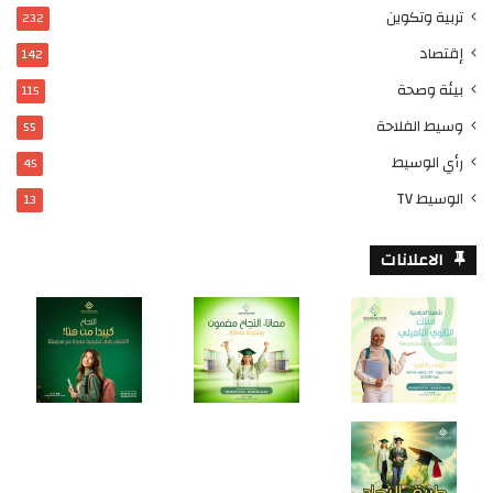
تربية وتكوين
232
إقتصاد
142
بيئة وصحة
115
وسيط الفلاحة
55
رأي الوسيط
45
الوسيط TV
13
الاعلانات