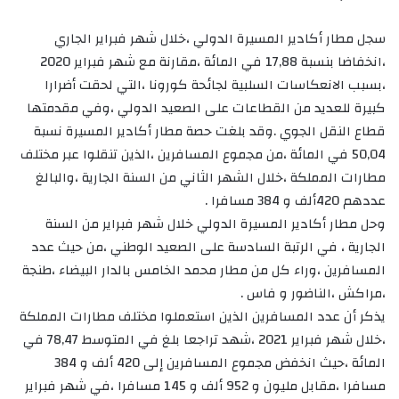
سجل مطار أكادير المسيرة الدولي ،خلال شهر فبراير الجاري
،انخفاضا بنسبة 17,88 في المائة ،مقارنة مع شهر فبراير 2020
،بسبب الانعكاسات السلبية لجائحة كورونا ،التي لحقت أضرارا
كبيرة للعديد من القطاعات على الصعيد الدولي ،وفي مقدمتها
قطاع النقل الجوي .وقد بلغت حصة مطار أكادير المسيرة نسبة
50,04 في المائة ،من مجموع المسافرين ،الذين تنقلوا عبر مختلف
مطارات المملكة ،خلال الشهر الثاني من السنة الجارية ،والبالغ
عددهم 420ألف و 384 مسافرا .
وحل مطار أكادير المسيرة الدولي خلال شهر فبراير من السنة
الجارية ، في الرتبة السادسة على الصعيد الوطني ،من حيث عدد
المسافرين ،وراء كل من مطار محمد الخامس بالدار البيضاء ،طنجة
،مراكش ،الناضور و فاس .
يذكر أن عدد المسافرين الذين استعملوا مختلف مطارات المملكة
،خلال شهر فبراير 2021 ،شهد تراجعا بلغ في المتوسط 78,47 في
المائة ،حيث انخفض مجموع المسافرين إلى 420 ألف و 384
مسافرا ،مقابل مليون و 952 ألف و 145 مسافرا ،في شهر فبراير