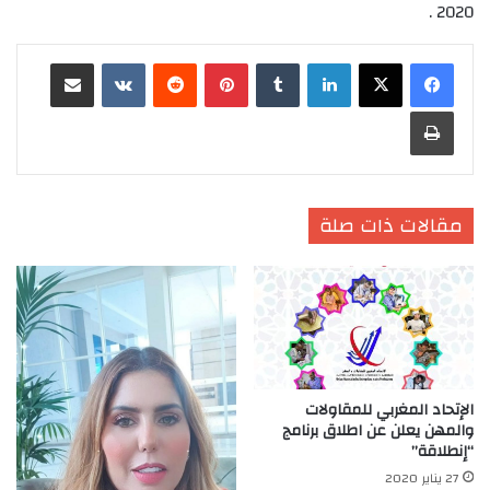
2020 .
لينكدإن
‏Tumblr
بينتيريست
‏Reddit
‏VKontakte
مشاركة عبر البريد
طباعة
مقالات ذات صلة
الإتحاد المغربي للمقاولات
والمهن يعلن عن اطلاق برنامج
“إنطلاقة”
27 يناير 2020