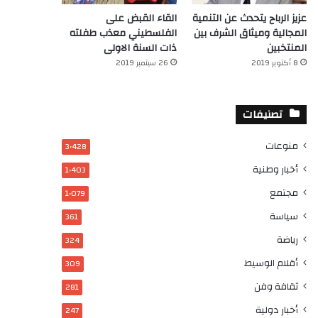
عزيز الرباح يتحدث عن التنمية
القاء القبض على
المجالية وميثاق الشرف بين
الفلسطيني معذب طفلته
المنتخبين
ذات السنة الاولى
8 أكتوبر 2019
26 سبتمبر 2019
تصنيفات
منوعات
3٬428
أخبار وطنية
1٬403
مجتمع
1٬079
سياسة
361
رياضة
324
أقلام الوسيط
309
ثقافة وفن
281
أخبار دولية
247