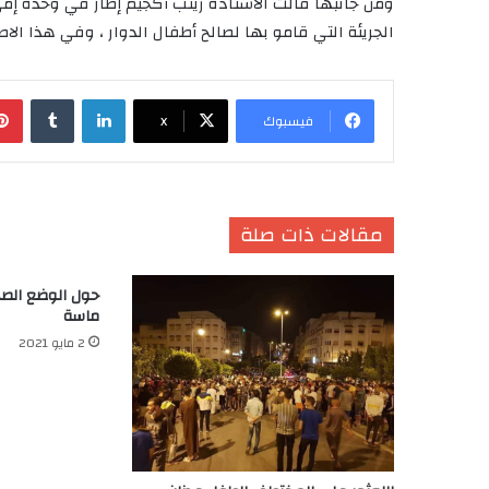
ومن جانبها قالت الأستاذة زينب أكجيم إطار في وحدة إمي مد
الجريئة التي قامو بها لصالح أطفال الدوار ، وفي هذا الاط
لينكدإن
‏Tumblr
فيسبوك
X
مقالات ذات صلة
حول الوضع الص
ماسة
2 مايو 2021