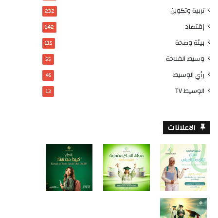
تربية وتكوين
232
إقتصاد
142
بيئة وصحة
115
وسيط الفلاحة
55
رأي الوسيط
45
الوسيط TV
13
الاعلانات