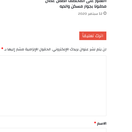
االعثور على المختطف الطفل عدنان
مدفونا بجوار مسكن والديه
12 سبتمبر 2020
اترك تعليقاً
لن يتم نشر عنوان بريدك الإلكتروني.
الحقول الإلزامية مشار إليها بـ
*
ا
ل
ت
ع
ل
ي
ق
*
الاسم
*