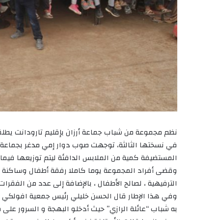
نظم مجموعة من شباب جماعة أرزان بإقليم تارودانت يطلقو
في نسختها الثالثة، توجهت صوب دوار إمي مدغر بجماعة
المستضيفة كمية من الملابس الدافئة ليتم توزيعها فيما 
وقضى أفراد المجموعة يوما كاملا رفقة أطفال وساكنة دو
الترفيهية ، لصالح الأطفال ، بالإضافة إلى عدد من الفقرات
وفي هذا الإطار قال الحسن خليلي رئيس جمعية افولكي أن 
به شباب “عائلة الرازي” حيث أدخلو البهجة و السرور على م