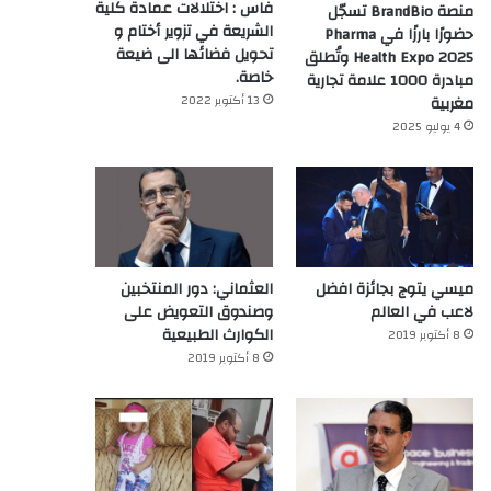
فاس : اختلالات عمادة كلية
منصة BrandBio تسجّل
الشريعة في تزوير أختام و
حضورًا بارزًا في Pharma
تحويل فضائها الى ضيعة
Health Expo 2025 وتُطلق
خاصة.
مبادرة 1000 علامة تجارية
13 أكتوبر 2022
مغربية
4 يوليو 2025
ميسي يتوج بجائزة افضل
العثماني: دور المنتخبين
لاعب في العالم‎
وصندوق التعويض على
الكوارث الطبيعية
8 أكتوبر 2019
8 أكتوبر 2019