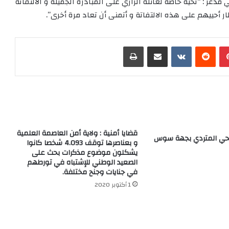
غر : “تحية خاصة لعائلة الرازي على المبادرة الجميلة و الالتفاتة
ار أحييهم على هذه الالتفاتة و أتمنى أن تعاد مرة أخرى”.
بينتيريست
‏Reddit
‏VKontakte
مشاركة عبر البريد
طباعة
قضايا أمنية : ولاية أمن العاصمة العلمية
حي المتردي بجهة سوس
و بعناصرها توقف 4.093 شخصا كانوا
يشكلون موضوع مذكرات بحث على
الصعيد الوطني للإشتباه في تورطهم
في جنايات وجنح مختلفة.
1 أكتوبر 2020