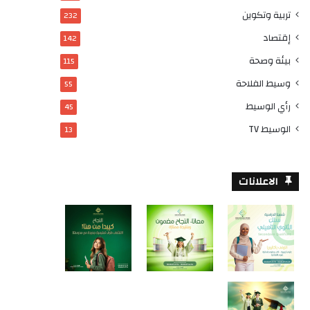
تربية وتكوين
232
إقتصاد
142
بيئة وصحة
115
وسيط الفلاحة
55
رأي الوسيط
45
الوسيط TV
13
الاعلانات