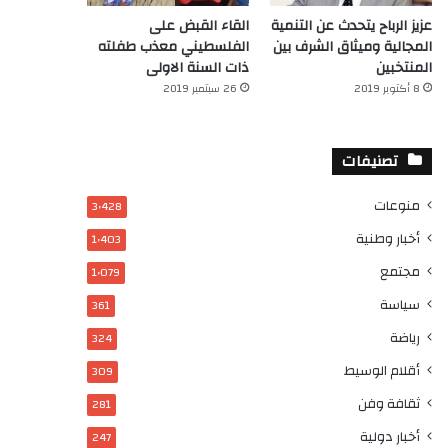
عزيز الرباح يتحدث عن التنمية
القاء القبض على
المجالية وميثاق الشرف بين
الفلسطيني معذب طفلته
المنتخبين
ذات السنة الاولى
8 أكتوبر 2019
26 سبتمبر 2019
تصنيفات
منوعات
3٬428
أخبار وطنية
1٬403
مجتمع
1٬079
سياسة
361
رياضة
324
أقلام الوسيط
309
ثقافة وفن
281
أخبار دولية
247