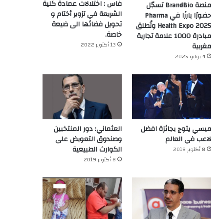
فاس : اختلالات عمادة كلية
منصة BrandBio تسجّل
الشريعة في تزوير أختام و
حضورًا بارزًا في Pharma
تحويل فضائها الى ضيعة
Health Expo 2025 وتُطلق
خاصة.
مبادرة 1000 علامة تجارية
13 أكتوبر 2022
مغربية
4 يوليو 2025
ميسي يتوج بجائزة افضل
العثماني: دور المنتخبين
لاعب في العالم‎
وصندوق التعويض على
الكوارث الطبيعية
8 أكتوبر 2019
8 أكتوبر 2019