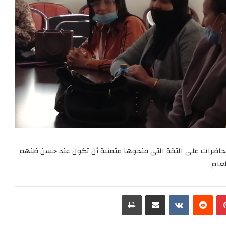
لحاضرات على الثقة التي منحوها متمنية أن تكون عند حسن ظنهم
عام
بينتيريست
‏Reddit
‏VKontakte
مشاركة عبر البريد
طباعة