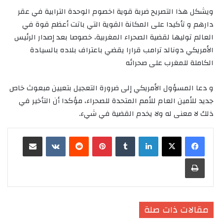
ويشكل هذا التصريح ضربة قوية اخصوم الوحدة الترابية في عقر
دارهم و تأكيدا على المكانة القوية التي باتت أعظم قوة في
العالم توليها لقضية الصحراء المغربية، خصوصا بعد إصدار الرئيس
الأمريكي دونالد ترامب قرارا يقضي باعتراف بلاده بالسيادة
الكاملة للمغرب على صحرائه
و
دعا المسؤول الأمريكي إلى ضرورة التعجيل بتعيين مبعوث خاص
جديد للأمين العام للأمم المتحدة للصحراء، مؤكدا أن التأخير في
ذلك لا معنى له ولا يخدم القضية في شيء.
لينكدإن
‏Tumblr
بينتيريست
‏Reddit
‏VKontakte
مشاركة عبر البريد
طباعة
مقالات ذات صلة