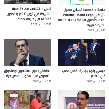
فاس : اختلالات عمادة كلية
منصة BrandBio تسجّل حضورًا
الشريعة في تزوير أختام و تحويل
بارزًا في Pharma Health Expo
فضائها الى ضيعة خاصة.
2025 وتُطلق مبادرة 1000 علامة
13 أكتوبر 2022
تجارية مغربية
4 يوليو 2025
ميسي يتوج بجائزة افضل لاعب
العثماني: دور المنتخبين وصندوق
في العالم‎
التعويض على الكوارث الطبيعية
8 أكتوبر 2019
8 أكتوبر 2019