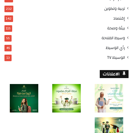
تربية وتكوين
232
إقتصاد
142
بيئة وصحة
115
وسيط الفلاحة
55
رأي الوسيط
45
الوسيط TV
13
الاعلانات