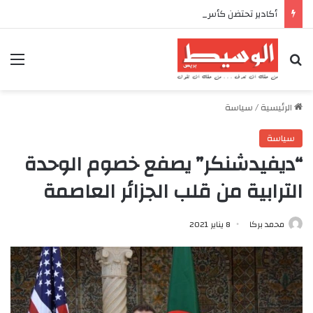
أكادير تحتضن كأس العرش للدراجات بمناسبة الذكرى السابعة والعشرين لعيد العرش المجيد
بحث عن
الق
الرئيسية
/
سياسة
سياسة
“ديفيدشنكر” يصفع خصوم الوحدة
الترابية من قلب الجزائر العاصمة
محمد بركا
8 يناير 2021