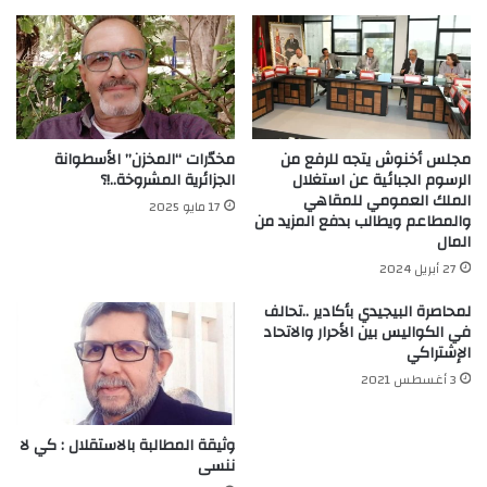
مجلس أخنوش يتجه للرفع من
مخدّرات “المخزن” الأسطوانة
الرسوم الجبائية عن استغلال
الجزائرية المشروخة..!؟
الملك العمومي للمقاهي
17 مايو 2025
والمطاعم ويطالب بدفع المزيد من
المال
27 أبريل 2024
لمحاصرة البيجيدي بأكادير ..تحالف
في الكواليس بين الأحرار والاتحاد
الإشتراكي
3 أغسطس 2021
وثيقة المطالبة بالاستقلال : كي لا
ننسى