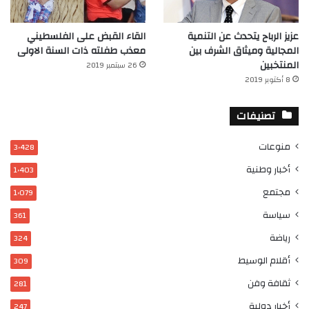
عزيز الرباح يتحدث عن التنمية
القاء القبض على الفلسطيني
المجالية وميثاق الشرف بين
معذب طفلته ذات السنة الاولى
المنتخبين
26 سبتمبر 2019
8 أكتوبر 2019
تصنيفات
منوعات
3٬428
أخبار وطنية
1٬403
مجتمع
1٬079
سياسة
361
رياضة
324
أقلام الوسيط
309
ثقافة وفن
281
أخبار دولية
247