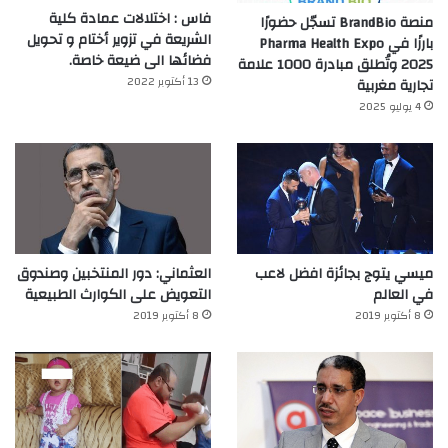
فاس : اختلالات عمادة كلية
منصة BrandBio تسجّل حضورًا
الشريعة في تزوير أختام و تحويل
بارزًا في Pharma Health Expo
فضائها الى ضيعة خاصة.
2025 وتُطلق مبادرة 1000 علامة
13 أكتوبر 2022
تجارية مغربية
4 يوليو 2025
ميسي يتوج بجائزة افضل لاعب
العثماني: دور المنتخبين وصندوق
في العالم‎
التعويض على الكوارث الطبيعية
8 أكتوبر 2019
8 أكتوبر 2019