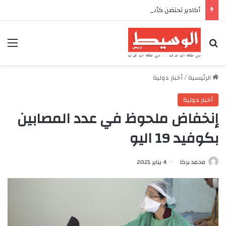
أكادير تحتضن كأس العرش للدراجات بمناسبة الذكرى السابعة والعشرين لعيد العرش المجيد
بحث عن
الق
الرئيسية
/
أخبار دولية
أخبار دولية
إنخفاض ملحوظ في عدد المصابين
بكوفيد 19 اليو
محمد بركا
4 يناير 2021