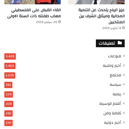
عزيز الرباح يتحدث عن التنمية
القاء القبض على الفلسطيني
المجالية وميثاق الشرف بين
معذب طفلته ذات السنة الاولى
المنتخبين
26 سبتمبر 2019
8 أكتوبر 2019
تصنيفات
منوعات
3٬428
أخبار وطنية
1٬403
مجتمع
1٬079
سياسة
361
رياضة
324
أقلام الوسيط
309
ثقافة وفن
281
أخبار دولية
247