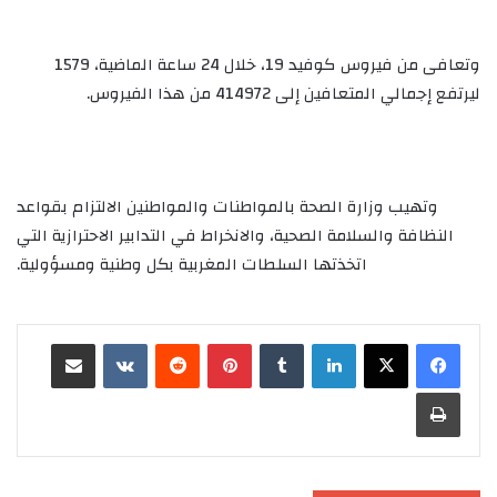
وتعافى من فيروس كوفيد 19، خلال 24 ساعة الماضية، 1579
ليرتفع إجمالي المتعافين إلى 414972 من هذا الفيروس.
وتهيب وزارة الصحة بالمواطنات والمواطنين الالتزام بقواعد
النظافة والسلامة الصحية، والانخراط في التدابير الاحترازية التي
اتخذتها السلطات المغربية بكل وطنية ومسؤولية.
لينكدإن
‏Tumblr
بينتيريست
‏Reddit
‏VKontakte
مشاركة عبر البريد
طباعة