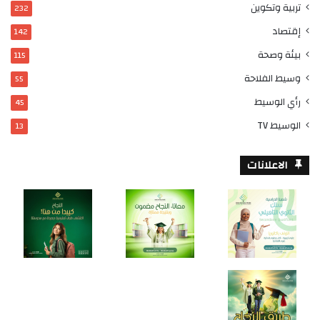
تربية وتكوين
232
إقتصاد
142
بيئة وصحة
115
وسيط الفلاحة
55
رأي الوسيط
45
الوسيط TV
13
الاعلانات