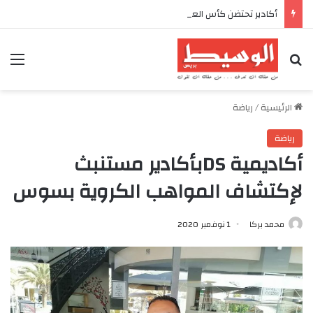
أكادير تحتضن كأس العرش للدراجات بمناسبة الذكرى السابعة والعشرين لعيد العرش المجيد
بحث عن
الق
الرئيسية
/
رياضة
رياضة
أكاديمية DSبأكادير مستنبث
لإكتشاف المواهب الكروية بسوس
محمد بركا
1 نوفمبر 2020