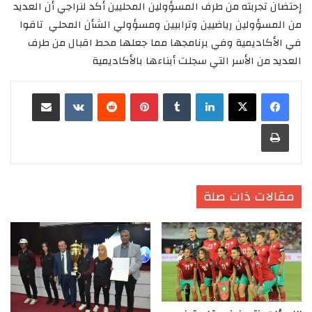
إحتضان تجربته من طرف المسؤولين المحليين أكد لنراجي أن العديد
من المسؤولين رياضيين وترابيين ومسؤولي الشأن المحلي تاقوا
في الأكاديمية وفي برنامجها مما جعلها محط اقبال من طرف
العديد من الأسر التي سجلت أبناءها بالأكاديمية
لينكدإن
‏Tumblr
بينتيريست
‏Reddit
‏VKontakte
مشاركة عبر البريد
طباعة
مقالات ذات صلة