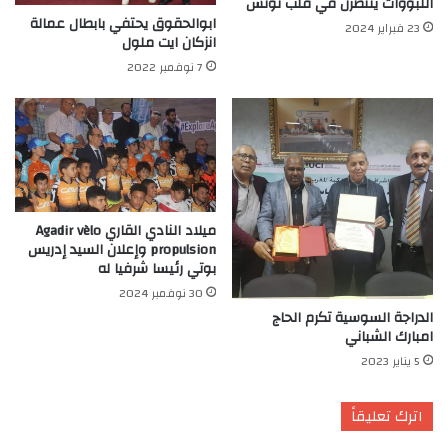
اللبوؤات ينتصرن في قلب تونس
ابوالحقوق يحتفي بابطال عمالة
23 فبراير 2024
انزكان ايت ملول
7 نوفمبر 2022
ميلاد النادي القاري Agadir vèlo
propulsion وإعلان السيد إدريس
بوتي رئيسا شرفيا له
30 نوفمبر 2024
الدراجة السوسية تكرم الحاج
امبارك الشباني
5 يناير 2023
اترك تعليقاً