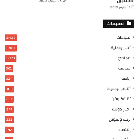
المنتخبين
26 سبتمبر 2019
8 أكتوبر 2019
تصنيفات
منوعات
3٬428
أخبار وطنية
1٬403
مجتمع
1٬079
سياسة
361
رياضة
324
أقلام الوسيط
309
ثقافة وفن
281
أخبار دولية
247
تربية وتكوين
232
إقتصاد
142