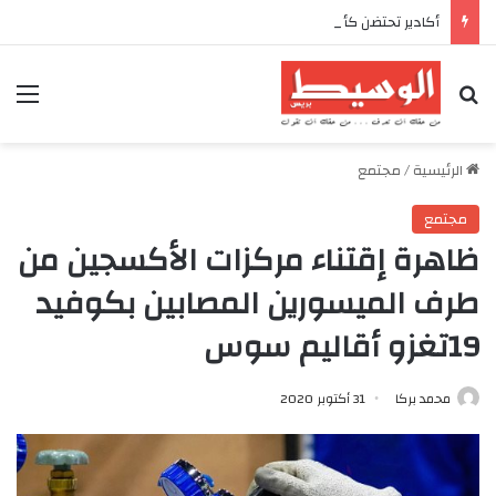
أكادير تحتضن كأس العرش للدراجات بمناسبة الذكرى السابعة والعشرين لعيد العرش المجيد
بحث عن
الق
الرئيسية
/
مجتمع
مجتمع
ظاهرة إقتناء مركزات الأكسجين من
طرف الميسورين المصابين بكوفيد
19تغزو أقاليم سوس
محمد بركا
31 أكتوبر 2020