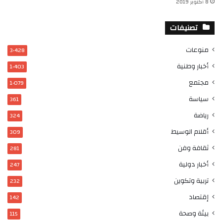
8 أكتوبر 2019
تصنيفات
منوعات
3٬428
أخبار وطنية
1٬403
مجتمع
1٬079
سياسة
361
رياضة
324
أقلام الوسيط
309
ثقافة وفن
281
أخبار دولية
247
تربية وتكوين
232
إقتصاد
142
بيئة وصحة
115