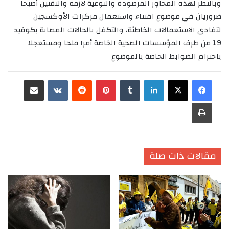
وبالنظر لهذه المحاور المرصودة والتوعية لازمة والتقنين أصبحا
ضروريان في موضوع اقتناء واستعمال مركزات الأوكسجين
لتفادي الاستعمالات الخاطئة، والتكفل بالحالات المصابة بكوفيد
19 من طرف المؤسسات الصحية الخاصة أمرا ملحا ومستعجلا
باحترام الضوابط الخاصة بالموضوع
لينكدإن
‏Tumblr
بينتيريست
‏Reddit
‏VKontakte
مشاركة عبر البريد
طباعة
مقالات ذات صلة