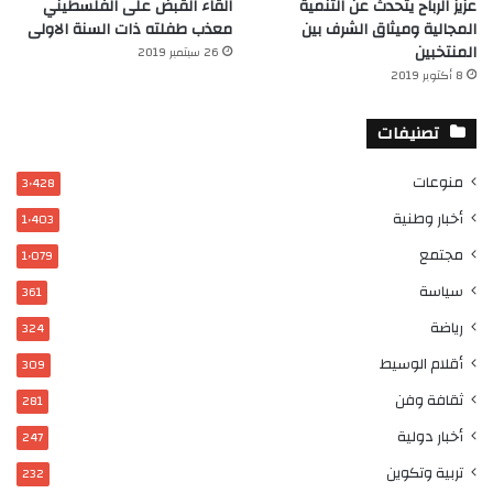
عزيز الرباح يتحدث عن التنمية
القاء القبض على الفلسطيني
المجالية وميثاق الشرف بين
معذب طفلته ذات السنة الاولى
المنتخبين
26 سبتمبر 2019
8 أكتوبر 2019
تصنيفات
منوعات
3٬428
أخبار وطنية
1٬403
مجتمع
1٬079
سياسة
361
رياضة
324
أقلام الوسيط
309
ثقافة وفن
281
أخبار دولية
247
تربية وتكوين
232