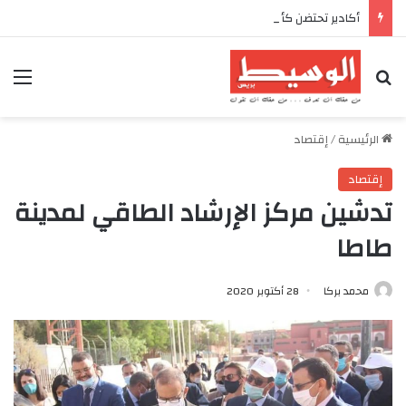
أكادير تحتضن كأس العرش للدراجات بمناسبة الذكرى السابعة والعشرين لعيد العرش المجيد
بحث عن
الق
الرئيسية
/
إقتصاد
إقتصاد
تدشين مركز الإرشاد الطاقي لمدينة
طاطا
محمد بركا
28 أكتوبر 2020