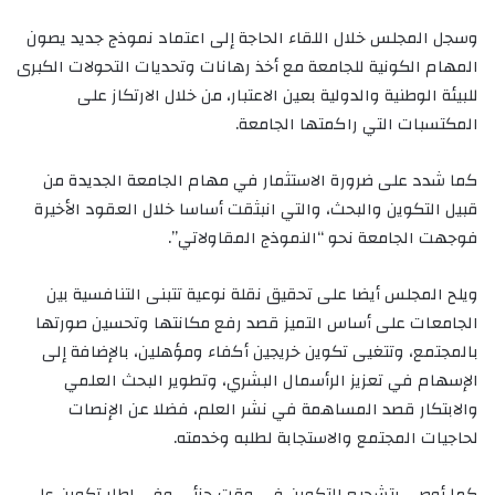
وسجل المجلس خلال اللقاء الحاجة إلى اعتماد نموذج جديد يصون
المهام الكونية للجامعة مع أخذ رهانات وتحديات التحولات الكبرى
للبيئة الوطنية والدولية بعين الاعتبار، من خلال الارتكاز على
المكتسبات التي راكمتها الجامعة.
كما شدد على ضرورة الاستثمار في مهام الجامعة الجديدة من
قبيل التكوين والبحث، والتي انبثقت أساسا خلال العقود الأخيرة
فوجهت الجامعة نحو “النموذج المقاولاتي”.
ويلح المجلس أيضا على تحقيق نقلة نوعية تتبنى التنافسية بين
الجامعات على أساس التميز قصد رفع مكانتها وتحسين صورتها
بالمجتمع، وتتغيى تكوين خريجين أكفاء ومؤهلين، بالإضافة إلى
الإسهام في تعزيز الرأسمال البشري، وتطوير البحث العلمي
والابتكار قصد المساهمة في نشر العلم، فضلا عن الإنصات
لحاجيات المجتمع والاستجابة لطلبه وخدمته.
كما أوصى بتشجيع التكوين في وقت جزئي وفي إطار تكوين على