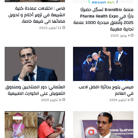
فاس : اختلالات عمادة كلية
منصة BrandBio تسجّل حضورًا
الشريعة في تزوير أختام و تحويل
بارزًا في Pharma Health Expo
فضائها الى ضيعة خاصة.
2025 وتُطلق مبادرة 1000 علامة
13 أكتوبر 2022
تجارية مغربية
4 يوليو 2025
ميسي يتوج بجائزة افضل لاعب
العثماني: دور المنتخبين وصندوق
في العالم‎
التعويض على الكوارث الطبيعية
8 أكتوبر 2019
8 أكتوبر 2019