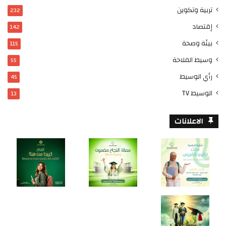
تربية وتكوين
232
إقتصاد
142
بيئة وصحة
115
وسيط الفلاحة
55
رأي الوسيط
45
الوسيط TV
13
الاعلانات