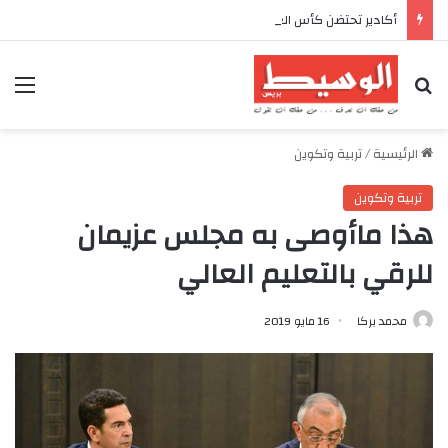
أكادير تحتضن كأس العرش للدراجات بمناسبة الذكرى السابعة والعشرين لعيد العرش المجيد
بحث عن
الق
الرئيسية
/
تربية وتكوين
تربية وتكوين
هذا ماأوصى به مجلس عزيمان
للرقي بالتعليم العالي
محمد بركا
16 مايو 2019