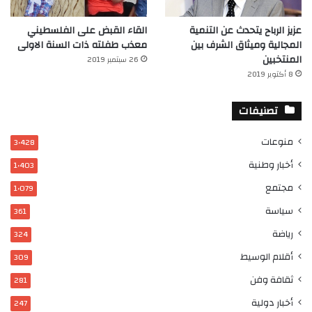
عزيز الرباح يتحدث عن التنمية
القاء القبض على الفلسطيني
المجالية وميثاق الشرف بين
معذب طفلته ذات السنة الاولى
المنتخبين
26 سبتمبر 2019
8 أكتوبر 2019
تصنيفات
منوعات
3٬428
أخبار وطنية
1٬403
مجتمع
1٬079
سياسة
361
رياضة
324
أقلام الوسيط
309
ثقافة وفن
281
أخبار دولية
247