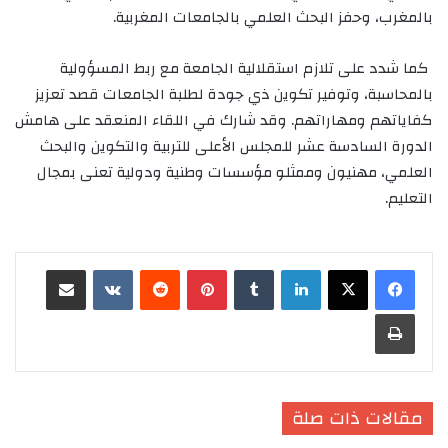
بالمغرب، وحفز البحث العلمي بالجامعات المغربية.
كما شدد على تلازم استقلالية الجامعة مع ربط المسؤولية
بالمحاسبة، وتوفير تكوين ذي جودة لطلبة الجامعات قصد تعزيز
كفاياتهم ومهاراتهم. وقد شارك في اللقاء المنعقد على هامش
الدورة السادسة عشر للمجلس الأعلى للتربية والتكوين والبحث
العلمي، مهنيون وممثلو مؤسسات وطنية ودولية تعنى بمجال
التعليم.
لينكدإن
‏Tumblr
بينتيريست
‏Reddit
‏VKontakte
مشاركة عبر البريد
طباعة
مقالات ذات صلة