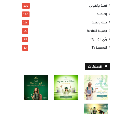
تربية وتكوين
232
إقتصاد
142
بيئة وصحة
115
وسيط الفلاحة
55
رأي الوسيط
45
الوسيط TV
13
الاعلانات