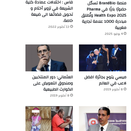
فاس : اختلالات عمادة كلية
منصة BrandBio تسجّل
الشريعة في تزوير أختام و
حضورًا بارزًا في Pharma
تحويل فضائها الى ضيعة
Health Expo 2025 وتُطلق
خاصة.
مبادرة 1000 علامة تجارية
13 أكتوبر 2022
مغربية
4 يوليو 2025
ميسي يتوج بجائزة افضل
العثماني: دور المنتخبين
لاعب في العالم‎
وصندوق التعويض على
الكوارث الطبيعية
8 أكتوبر 2019
8 أكتوبر 2019