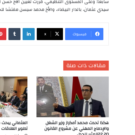
سابعا: وعلى المستوى التنظيمي، قررت تعيين الأخ حسن 
سيدي عثمان، بالدار البيضاء، والأخ محمد سيسن مفتشا ل
لينكدإن
‏Tumblr
فيسبوك
X
مقالات ذات صلة
هكذا تحدث محمد أمكراز وزير الشغل
العثماني يبحث م
والإدماج المهني عن مشروع القانون
تطوير العلاقات ب
22.20المثير للجدل