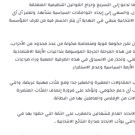
ا تدعو إلى التسريع بإخراج القوانين التنظيمية المتعلقة
مان، والسعي إلى إيجاد التوافقات السياسية بشأنها، وتعتبر أن أي
انتخابية ينبغي في النهاية أن يتم الحسم فيه من طرف المؤسسة
غي أن تفرز حكومة قوية ومتضامنة مكونة من عدد محدود من الأحزاب،
 من هذه المرحلة الحرجة الموسومة بتداعيات الأزمة الاقتصادية
طني، وتحذر من الانسياق في هذه الظرفية الصعبة وراء صراعات
لأزمة السياسية وعدم الاستقرار.
 المقاولات الصغيرة والصغير جدا ومع فئات مهنية عريضة، والتي
ب أي دعم حكومي، وتؤكد على ضرورة إنصاف الفئات المتضررة
ات من الإفلاس والعاملين بها من البطالة.
لاتحاد العام للشغالين بالمغرب على الثقة التي حظوا بها في
 بوأت الاتحاد صدارة النتائج الانتخابية ..