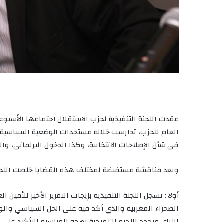
العام للحزب، تدارست خلاله مستجدات الوضعية السياسية، 
في شأن الإصلاحات الانتخابية، وكذا الدخول البرلماني، وال
وبعد مناقشة مستفيضة لمختلف هذه القضايا خلصت اللجنة ا
أولا : تسجل اللجنة التنفيذية بإيجاب التقرير الأخير للأمي
الصحراء المغربية والذي أكد فيه على الحل السياسي وال
النزاع. وتجدد اللجنة التنفيذية بهذه المناسبة التأكيد 