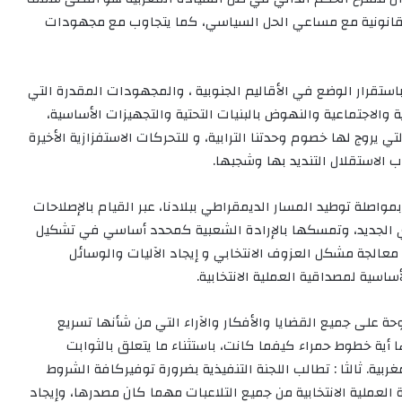
والقانونية مع مساعي الحل السياسي، كما يتجاوب مع مجهودات
 باستقرار الوضع في الأقاليم الجنوبية ، والمجهودات المقدرة التي
 والاجتماعية والنهوض بالبنيات التحتية والتجهيزات الأساسية،
يروج لها خصوم وحدتنا الترابية، و للتحركات الاستفزازية الأخيرة
 الاستقلال التنديد بها وشجبها.
وبمواصلة توطيد المسار الديمقراطي ببلادنا، عبر القيام بالإصلاحات
 الجديد، وتمسكها بالإرادة الشعبية كمحدد أساسي في تشكيل
عالجة مشكل العزوف الانتخابي و إيجاد الآليات والوسائل
ساسية لمصداقية العملية الانتخابية.
حة على جميع القضايا والأفكار والآراء التي من شأنها تسريع
ا أية خطوط حمراء كيفما كانت، باستثناء ما يتعلق بالثوابت
ربية. ثالثا : تطالب اللجنة التنفيذية بضرورة توفيركافة الشروط
ة العملية الانتخابية من جميع التلاعبات مهما كان مصدرها، وإيجاد