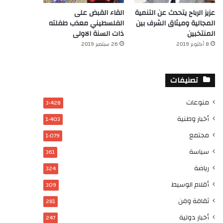
عزيز الرباح يتحدث عن التنمية
القاء القبض على
المجالية وميثاق الشرف بين
الفلسطيني معذب طفلته
المنتخبين
ذات السنة الاولى
8 أكتوبر 2019
26 سبتمبر 2019
تصنيفات
منوعات
3٬428
أخبار وطنية
1٬403
مجتمع
1٬079
سياسة
361
رياضة
324
أقلام الوسيط
309
ثقافة وفن
281
أخبار دولية
247