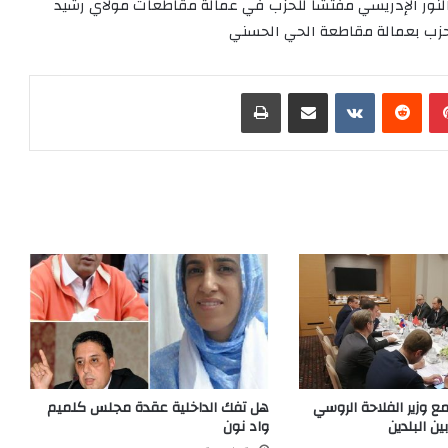
النور الإدريسي مفتشا للحزب في عمالة مقاطعات مولاي رشيد
لحزب بعمالة مقاطعة الحي الحسني
بينتيريست
‏Reddit
‏VKontakte
مشاركة عبر البريد
طباعة
ع وزير الفلاحة الروسي
هل تفك الداخلية عقدة مجلس كلميم
ين البلدين
واد نون