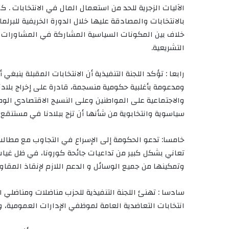
الآليات الزجرية للحد من استعمال المال في الانتخابات . كم
بالانتخابات والمصادقة عليها خلال الدورة الخريفية للبرل
خلاف بين المكونات السياسية المشاركة في المشاورات ال
التشريعية.
رابعا : تؤكد اللجنة التنفيذية أن الانتخابات المقبلة ينب
ومدعومة بأغلبية حكومية منسجمة، قادرة على إخراج بلادنا
والاجتماعية على المواطنين وعلى النسيج الاقتصادي الو
سياسوية وانتخابوية من شأنها أن تزج ببلادنا في مستنقع ا
خامسا: تدعو الحكومة إلى الإسراع في التجاوب مع مطالب
تعاني بشكل كبير من تداعيات جائحة كورونا، في ظل غيا
وتمكينها من جميع الوسائل و الدعم اللازم لإنقاذ المقاول
سادسا : تهنئ اللجنة التنفيذية للحزب مناضلات ومناضلي ا
انتخابات التعاضدية العامة لموظفي الإدارات العمومية، والتي