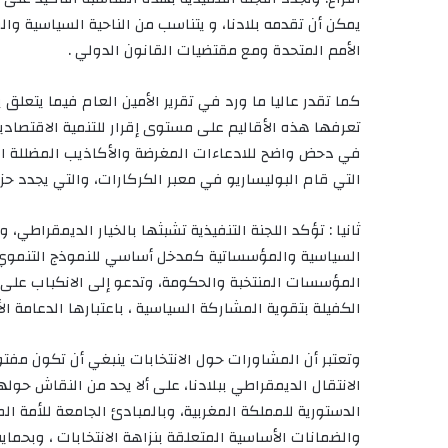
يمكن أن تقدمه بلادنا، و يتناسب من الناحية السياسية 
الأمم المتحدة ومع مقتضيات القانون الدولي .
كما تقدر عاليا ما ورد في تقرير الأمين العام فيما يتعلق
تعرفها هذه الأقاليم على مستوى إقرار للتنمية الاقتصادية
في دحض واضح للادعاءات المغرضة والأكاذيب المضللة التي 
التي قام البوليساريو في معبر الكركارات، والتي يجدد حزب
ثانيا : تؤكد اللجنة التنفيذية تشبثها بالخيار الديمقراطي، 
السياسية والمؤسساتية كمدخل أساسي للنموذج التنموي
المؤسسات المنتخبة والحكومة، وتدعو إلى الانكباب على م
الكفيلة بتقوية المشاركة السياسية ، باعتبارها الدعامة الأ
وتعتبر أن المشاورات حول الانتخابات ينبغي أن تكون مفتو
الانتقال الديمقراطي ببلادنا، على ألا يحد من النقاش حوله
الدستورية للمملكة المغربية، وبالمبادئ الجامعة للأمة المغ
والضمانات الأساسية المتعلقة بنزاهة الانتخابات ، وبحماي