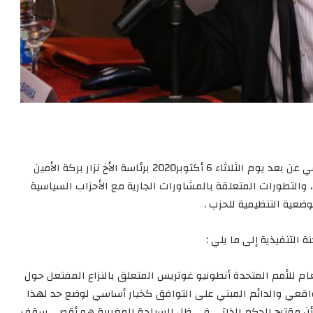
عقدت اللجنة التنفيذية لحزب الاستقلال اجتماعها الأسبوعي عن بعد يوم الثلاثاء 6 أكتوبر2020 برئاسة الأخ نزار بركة الأمين
والتطورات المتعلقة بالمشاورات الجارية مع الأحزاب السياسية
وضعية التنظيمية للحزب .
لتنفيذية إلى ما يلي :
ن العام للأمم المتحدة أنطونيو غوتريس المتعلق بالنزاع المفتعل حول
واقعي والدائم المبني على التوافق كخيار أساسي لوضع حد لهذا
على أن مقترح الحكم الذاتي في ظل السيادة المغربية هو أقصى سقف