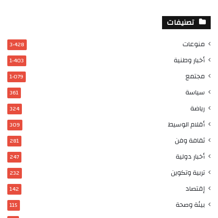
تصنيفات
منوعات
3٬428
أخبار وطنية
1٬403
مجتمع
1٬079
سياسة
361
رياضة
324
أقلام الوسيط
309
ثقافة وفن
281
أخبار دولية
247
تربية وتكوين
232
إقتصاد
142
بيئة وصحة
115