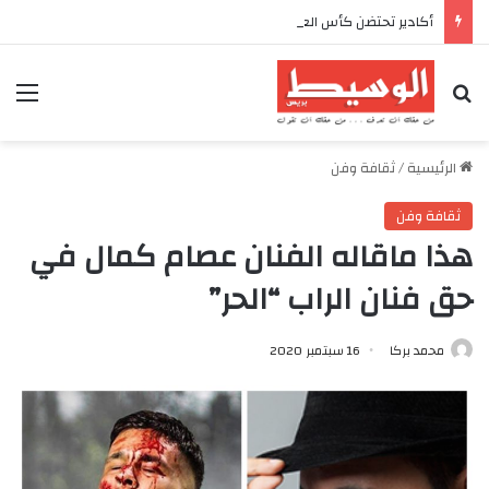
أكادير تحتضن كأس العرش للدراجات بمناسبة الذكرى السابعة والعشرين لعيد العرش المجيد
بحث عن
الق
الرئيسية
/
ثقافة وفن
ثقافة وفن
هذا ماقاله الفنان عصام كمال في
حق فنان الراب “الحر”
محمد بركا
16 سبتمبر 2020