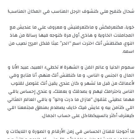
شحال كنفرح ملي كنشوف الرجل المناسب في المكان المناسب!
خويا، مكنعرفكش و ماكتعرفنيش و معروف علي ما عنديش مع
المجاملات الخاوية و هاذي أول مرة كنوجه فيها رسالة من هاذ
النوع، مكنظنش أنك اخترت اسم “الحر” عبثا فلكل امرئ نصيب من
اسمه.
سموم الدنيا و عالم الفن و الشهرة لا تخطيء العبيد، عبيد الأنا و
المال و الجنس و الناس، و ما كنظنش أنك منهم، أنا متابع وفي
لأعمالك من قبل ما تشهر و كان عندي يقين أنك غتوصل لقلوب
الناس باحترامك ليهم و بصدقك و بعملك، و عندي إحساس باللي
مهما عطيتي غتقول “مازال ما درت والو” و باللي العالم المثالي
اللي كتآمن بيه و عايش فيك خايف يصطدم بمنطق مجتمعنا اللي
كيعترف أكثر بالسپيكطاكل على حساب الجمال.
ما أحوجنا للفنان الحساس في زمن الأرقام و الصورة و اللايكات و