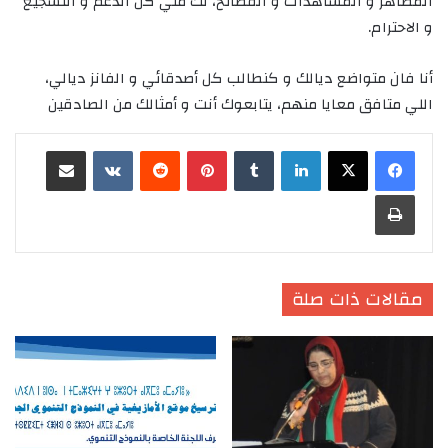
المظاهر و المشاهدات و الفضائح، لك مني كل الدعم و التشجيع
و الاحترام.
أنا فان متواضع ديالك و كنطالب كل أصدقائي و الفانز ديالي،
اللي متافق معايا منهم، يتابعوك أنت و أمثالك من الصادقين
لينكدإن
‏Tumblr
بينتيريست
‏Reddit
‏VKontakte
مشاركة عبر البريد
طباعة
مقالات ذات صلة