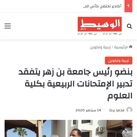
أكادير تحتضن كأس العرش للدراجات بمناسبة الذكرى السابعة والعشرين لعيد العرش المجيد
بحث عن
الق
الرئيسية
/
تربية وتكوين
تربية وتكوين
بنضو رئيس جامعة بن زهر يتفقد
تدبير الإمتحانات الربيعية بكلية
العلوم
محمد بركا
14 سبتمبر 2020