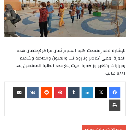
للإشارة فقد إعتمدت كلية العلوم ثمان مراكز لإحتضان هذه
الدورة وهي أكادير وتارودانت والعيون والداخلة وكلميم
وورززات وتنغير وزاكورة حيث بلغ عدد الطلبة الممتحنين بها
8771 طالب
لينكدإن
‏Tumblr
بينتيريست
‏Reddit
‏VKontakte
مشاركة عبر البريد
طباعة
مقالات ذات صلة