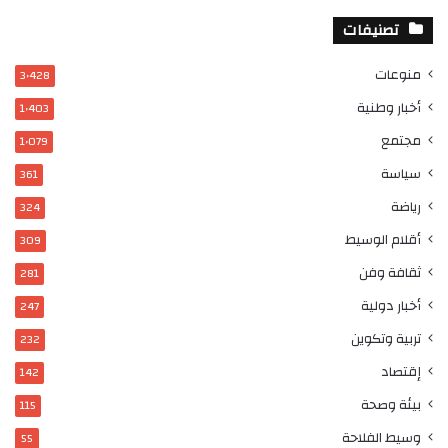
تصنيفات
منوعات
3٬428
أخبار وطنية
1٬403
مجتمع
1٬079
سياسة
361
رياضة
324
أقلام الوسيط
309
ثقافة وفن
281
أخبار دولية
247
تربية وتكوين
232
إقتصاد
142
بيئة وصحة
115
وسيط الفلاحة
55