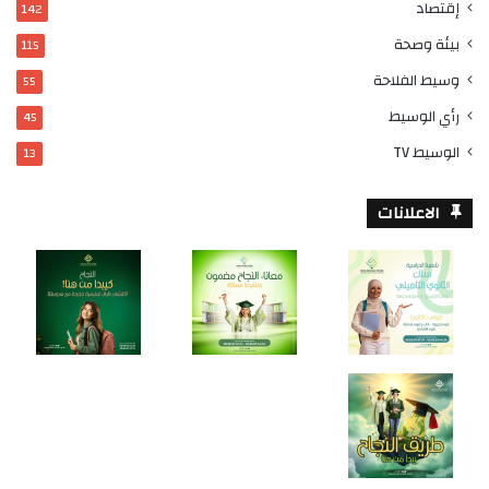
إقتصاد
142
بيئة وصحة
115
وسيط الفلاحة
55
رأي الوسيط
45
الوسيط TV
13
الاعلانات