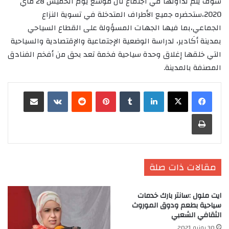
سوف يتم تداولها في اجتماع ثان موسع يوم الخميس 28 ماي
2020،ستحضره جميع الأطراف المتدخلة في تسوية النزاع
الجماعي،بما فيها الجهات المسؤولة على القطاع السياحي
بمدينة أكَادير، لدراسة الوضعية الإجتماعية والإقتصادية والسياحية
التي خلقها إغلاق وحدة سياحية فخمة تعد بحق من أفخم الفنادق
المصنفة بالمدينة.
لينكدإن
‏Tumblr
بينتيريست
‏Reddit
‏VKontakte
مشاركة عبر البريد
طباعة
مقالات ذات صلة
ايت ملول :سانتر بارك خدمات
سياحية بطعم ودوق الموروث
الثقافي الشعبي
30 يونيو 2021