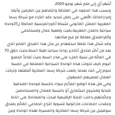
أشهر أي إلى متم شهر يونيو 2020.
وبسبب هذا الجمود في العلاقة والتفاهم بين الطرفين وأيضا
إصرارالمالك الأصلي على رفض تجديد عقد الكراء مع شركة رسما
المغربية الممثل القانوني لشبكة أكورالفرنسية المالكة ل27وحدة
سياحية بالمدن المغربية،بقيت وضعية عمال ومستخدمي
وأطرالفندق معلقة لم تبرح مكانها.
وقد شكل هذا نقطة استفهام عن مآل هذا الفندق الفخم الذي
يعد من أكثر فنادق أكادير رواجا سياحيا طيلة السنة،بحيث حقق 70
في المائة من نسبة الملء على مدار السنة بحيث تفاجأ الجميع
اليوم كيف تحولت هذه الوحدة السياحية المصنفة في خمسة
نجوم إلى خلاء بعدما رفعت شركة رسما المكترية أمتعتها وتركت
العمال لمصيرهم المجهول.
وفي ظل هذه الوضع المتأزم سواء بالنسبة للوحدة الفندقية
كبناية ومشروع استثماري أو بالنسبة للعمال والمستخدمين
وعائلاتهم..دخلت اللجنة الإقليمية للبحث والمصالحة على الخط
وعقدت اجتماعات ماراتونية لتسوية النزاع الجماعي القائم بفندق
سوفيتيل بين شركة رسما المكترية والمسيرة لهذه الوحدة وبين