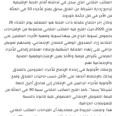
المكتب النقابي الذي سجل في تدخلاته أمام اللجنة الإقليمية
تراجع إدارة الشركة عن اتفاق سابق يمنح للأجراء 50 في المائة
من الأجر في ظل جائحة كورونا.
وكان آخر اجتماع عقدته ذات اللجنة هو المنعقد يوم الثلاثاء 26
ماي 2020،حيث اقترح فيه المكتب النقابي مجموعة من الإقتراحات
بخصوص تسوية النزاع من بينها:تسوية وضعية الأجراء المقبلين على
التقاعد إزاء الصندوق الوطني للضمان الإجتماعي، ومنحهم تعويض
جزافي على إنهاء العلاقة الشغلية،وإعطاء اهتمام إضافي للأجراء
المصابي بأمراض مزمنة والأخذ بعين الإعتبارالوضعية الصحية
والإجتماعية لهم.
وإعطاء الأولوية في إعادة الإدماج للأجراء المتزوجين بالفندق
وذلك بالإحتفاظ أحدها على الأقل حسب حاجيات الفندق ومنح
الأولوية للأجراء الراغبين في الإنتقال إلى فنادق أخرى تابعة
لشركة”رسما”. كما اقترح المكتب النقابي نسبة 90 في المائة من
قيمة التعويض الإجمالي المنصوص عليه قانونا بالنسبة
للتعويضات الجزافية.
هذا وعلمت الجريدة من مصادرها،أن اقتراحات المكتب النقابي