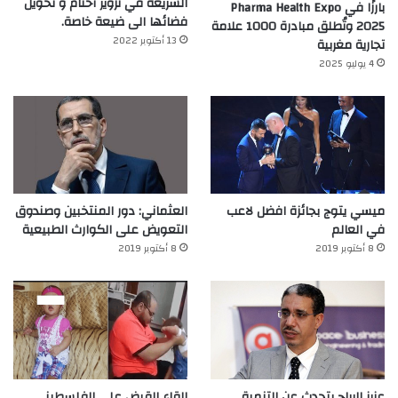
الشريعة في تزوير أختام و تحويل
بارزًا في Pharma Health Expo
فضائها الى ضيعة خاصة.
2025 وتُطلق مبادرة 1000 علامة
13 أكتوبر 2022
تجارية مغربية
4 يوليو 2025
ميسي يتوج بجائزة افضل لاعب
العثماني: دور المنتخبين وصندوق
في العالم‎
التعويض على الكوارث الطبيعية
8 أكتوبر 2019
8 أكتوبر 2019
عزيز الرباح يتحدث عن التنمية
القاء القبض على الفلسطيني