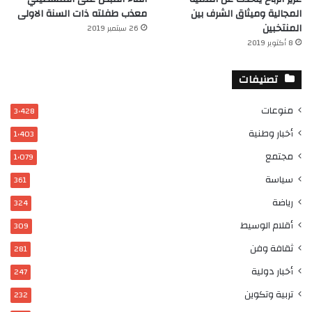
المجالية وميثاق الشرف بين
معذب طفلته ذات السنة الاولى
المنتخبين
26 سبتمبر 2019
8 أكتوبر 2019
تصنيفات
منوعات
3٬428
أخبار وطنية
1٬403
مجتمع
1٬079
سياسة
361
رياضة
324
أقلام الوسيط
309
ثقافة وفن
281
أخبار دولية
247
تربية وتكوين
232