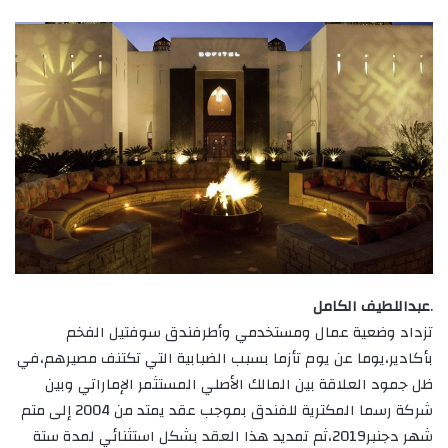
.
عبداللطيف الكامل
تزداد وضعية عمال ومستخدمي وأطرفندق سوفتيل الفخم
بأكادير،يوما عن يوم تأزما بسبب الضبابية التي تكتنف مصيرهم،في
ظل جمود العلاقة بين المالك الأصلي المستثمر الإماراتي وبين
شركة رسما المكترية للفندق بموجب عقد يمتد من 2004 إلى متم
شهر دجنبر2019،ثم تمديد هذا العقد بشكل استثنائي لمدة ستة