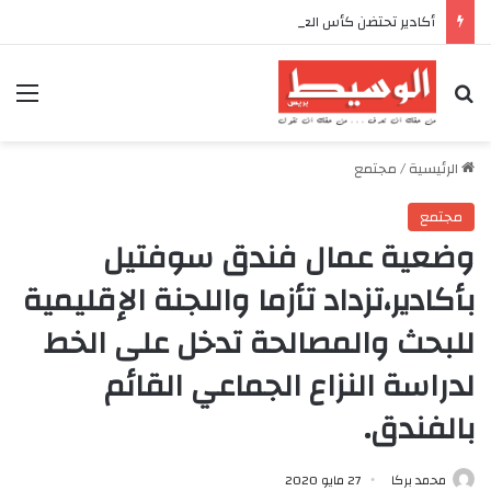
أكادير تحتضن كأس العرش للدراجات بمناسبة الذكرى السابعة والعشرين لعيد العرش المجيد
بحث عن
الق
الرئيسية
/
مجتمع
مجتمع
وضعية عمال فندق سوفتيل
بأكادير،تزداد تأزما واللجنة الإقليمية
للبحث والمصالحة تدخل على الخط
لدراسة النزاع الجماعي القائم
بالفندق.
محمد بركا
27 مايو 2020