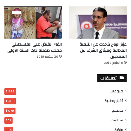
عزيز الرباح يتحدث عن التنمية
القاء القبض على الفلسطيني
المجالية وميثاق الشرف بين
معذب طفلته ذات السنة الاولى
المنتخبين
26 سبتمبر 2019
8 أكتوبر 2019
تصنيفات
منوعات
3٬428
أخبار وطنية
1٬403
مجتمع
1٬079
سياسة
361
رياضة
324