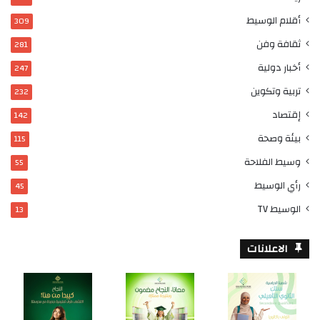
أقلام الوسيط
309
ثقافة وفن
281
أخبار دولية
247
تربية وتكوين
232
إقتصاد
142
بيئة وصحة
115
وسيط الفلاحة
55
رأي الوسيط
45
الوسيط TV
13
الاعلانات