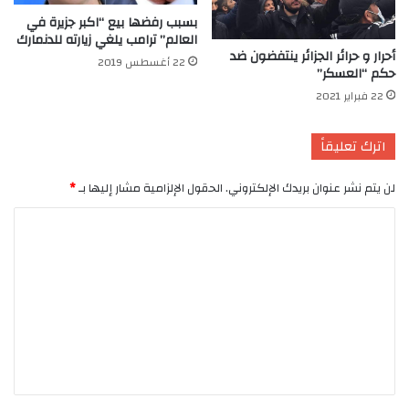
بسبب رفضها بيع “اكبر جزيرة في
العالم” ترامب يلغي زيارته للدنمارك
أحرار و حرائر الجزائر ينتفضون ضد
22 أغسطس 2019
حكم “العسكر”
22 فبراير 2021
اترك تعليقاً
لن يتم نشر عنوان بريدك الإلكتروني.
الحقول الإلزامية مشار إليها بـ
*
ا
ل
ت
ع
ل
ي
ق