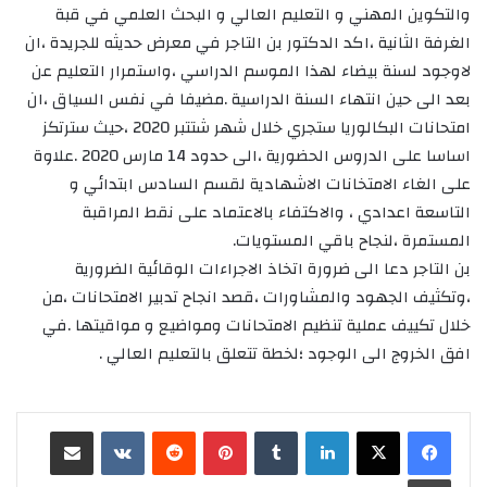
والتكوين المهني و التعليم العالي و البحث العلمي في قبة
الغرفة الثانية ،اكد الدكتور بن التاجر في معرض حديثه للجريدة ،ان
لاوجود لسنة بيضاء لهذا الموسم الدراسي ،واستمرار التعليم عن
بعد الى حين انتهاء السنة الدراسية .مضيفا في نفس السياق ،ان
امتحانات البكالوريا ستجري خلال شهر شتتبر 2020 ،حيث سترتكز
اساسا على الدروس الحضورية ،الى حدود 14 مارس 2020 .علاوة
على الغاء الامتخانات الاشهادية لقسم السادس ابتدائي و
التاسعة اعدادي ، والاكتفاء بالاعتماد على نقط المراقبة
المستمرة ،لنجاح باقي المستويات.
بن التاجر دعا الى ضرورة اتخاذ الاجراءات الوقائية الضرورية
،وتكثيف الجهود والمشاورات ،قصد انجاح تدبير الامتحانات ،من
خلال تكييف عملية تنظيم الامتحانات ومواضيع و مواقيتها .في
افق الخروج الى الوجود ؛لخطة تتعلق بالتعليم العالي .
لينكدإن
‏Tumblr
بينتيريست
‏Reddit
‏VKontakte
مشاركة عبر البريد
طباعة