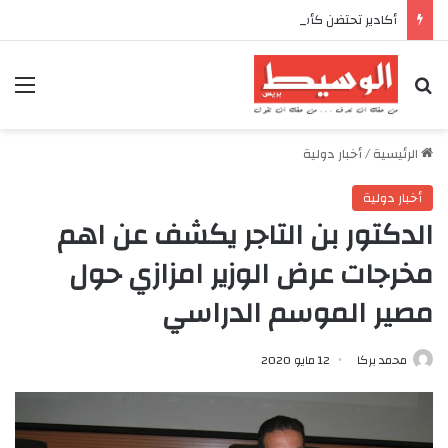
أكادير تحتضن كأس العرش للدراجات بمناسبة الذكرى السابعة والعشرين لعيد العرش المجيد
بحث عن
الق
الرئيسية
/
أخبار دولية
أخبار دولية
الدكتور بن التاجر يكشف عن اهم
مخرجات عرض الوزير امزازي حول
مصير الموسم الدراسي
محمد بركا
12 مايو 2020