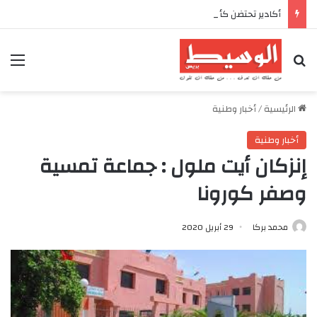
أكادير تحتضن كأس العرش للدراجات بمناسبة الذكرى السابعة والعشرين لعيد العرش المجيد
بحث عن
الق
الرئيسية
/
أخبار وطنية
أخبار وطنية
إنزكان أيت ملول : جماعة تمسية
وصفر كورونا
محمد بركا
29 أبريل 2020