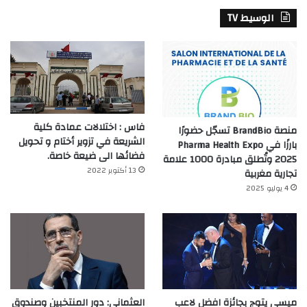
الوسيط TV
فاس : اختلالات عمادة كلية
منصة BrandBio تسجّل حضورًا
الشريعة في تزوير أختام و تحويل
بارزًا في Pharma Health Expo
فضائها الى ضيعة خاصة.
2025 وتُطلق مبادرة 1000 علامة
13 أكتوبر 2022
تجارية مغربية
4 يوليو 2025
ميسي يتوج بجائزة افضل لاعب
العثماني: دور المنتخبين وصندوق