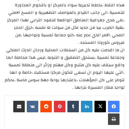
هذه النقط ،بخطط تدبيرية سواء بالمركز او بالتخوم المجاورة
للتمسية .الى جانب القيام بالعواصف التطهيرية و المسح الامني
،على مدى جغرافية المناطق الواقعة للنفود الترابي لهذا المركز
،بغية الضرب بيد من حديد لكل من سولت له نفسه ،خرق الحجر
الصحي .الامر الذي نجم عنه ،خلو جماعة تمسية ونواحيها ،من
فيروس كورونا المستجد .
ان ما اقدمت عليه كل من السلطات المحلية ورجال الدرك الملكي
وجماعة تمسية ،يستحق التصفيق و التنويه ،ليس هذا مجاملة انما
واقع سيقف عليه كل متتبع وكل مهتم وزائر الى منطقة تمسية
،التي عليها اليوم ان تسعى لتكون مركزا مستقبلا ،خاصة و انها
تتوفر على كل المؤهلات ،باعتبارها بوابة جهة سوس ماسة ،بحكم
تواجد مطار المسيرة بترابها .
لينكدإن
‏Tumblr
بينتيريست
‏Reddit
‏VKontakte
مشاركة عبر البريد
طباعة