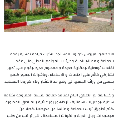
مند ظهور فيروس كورونا المستجد ،انكبت قيادة تمسية رفقة
الجماعة و مصالح الدرك وهيئات المجتمع المدني،على عقد
لقاءات تواصلية ،بمقاربة جديدة و مفهوم جديد ،يقوم على تدبير
تشاركي قائم على الانصات و الاستماع ،وباشراك الجميع كنهج
يسعى من ورائه الجميع،الى وضع حد لانتشار وباء كورونا المستجد
.
وكسابقة تم الاغلاق التام لمنافد جماعة تمسية المعروفة بكثافة
سكنية ،بجداريات اسمنتية ،اثر ظهور بؤر عائلية بالمناطق المجاورة
،فتم تطويق تراب الجماعة و عزلها عن محيطها .فضلا عن
مجهودات رجال الدرك والقوات المساعدة ،التي تراقب عن كتب