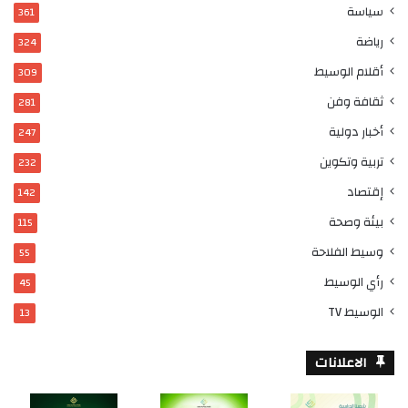
سياسة
361
رياضة
324
أقلام الوسيط
309
ثقافة وفن
281
أخبار دولية
247
تربية وتكوين
232
إقتصاد
142
بيئة وصحة
115
وسيط الفلاحة
55
رأي الوسيط
45
الوسيط TV
13
الاعلانات