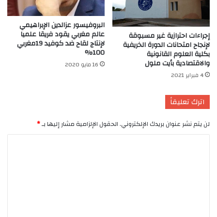
البروفيسور عزالدين الإبراهيمي
عالم مغربي يقود فريقا علميا
إجراءات احترازية غير مسبوقة
لإنتاج لقاح ضد كوفيد 19مغربي
لإنجاح امتحانات الدورة الخريفية
100%
بكلية العلوم القانونية
والاقتصادية بأيت ملول
16 مايو 2020
4 فبراير 2021
اترك تعليقاً
لن يتم نشر عنوان بريدك الإلكتروني.
الحقول الإلزامية مشار إليها بـ
*
ا
ل
ت
ع
ل
ي