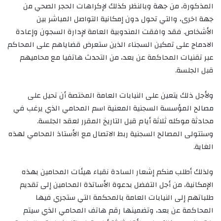
المذكورة، من جهة وبالنظر كذلك لإكراهات الحجر الصحي من
جهة اخرى، والتي تحول دون إمكانية التواصل المباشر بين
الأشخاص. فقد وافقت المندوبية العامة لإدارة السجون وإعادة
الادماج على تمكين السجناء الذين ستعرض قضاياهم على المحاكم
عبر تقنيات المحاكمة عن بعد، من التحدث هاتفيا مع محاميهم
قبل الجلسة.
ولأجل ذلك يتعين على النيابات العامة المختصة أن تحيل على
مصالح المؤسسة السجنية المعنية اسم المحامي الذي يرغب في
محادثة موكله ثلاثة أيام قبل التاريخ المقرر لعقد الجلسة.
وستتولى المصالح السجنية ربط الاتصال مع الأستاذ المحامي لهذه
الغاية.
ولذلك أطلب منكم إشعار السادة نقباء هيئات المحامين بهذه
الإمكانية، من أجل التفضل بدعوة الأساتذة المحامين إلى تقديم
طلباتهم إلى النيابات العامة بالمحكمة التي ستجري فيها
المحاكمة عن بعد، وتضمينها رقم هاتف المحامي الذي سيتم