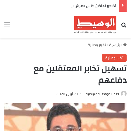
أكادير تحتضن كأس العرش للدراجات بمناسبة الذكرى السابعة والعشرين لعيد العرش المجيد
بحث عن
الق
الرئيسية
/
أخبار وطنية
أخبار وطنية
تسهيل تخابر المعتقلين مع
دفاعهم
لغة الموقع الافتراضية
29 أبريل 2020