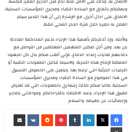
الاتصال به، وذلك على الأقل ثلاثة أيام قبل التاريخ المقرر للجلسة.
ويمكنكم باتفاق مع السادة النقباء ومديري المؤسسات السجنية،
الاتفاق على آجال أخرى. مع الإشارة إلى أن هذا التدبير سيتم
العمل به حصريا خلال فترة الحجر الصحي فقط.
ولأجله، وإذ أذكركم بأهمية هذا الإجراء لدعم المحاكمة العادلة
عن بعد. ومن أجل تمكين المتهمين المعتقلين من التواصل مع
دفاعهم لغايات إعداد الدفاع، فإني أطلب منكم بذل كل الجهود
الممكنة لإنجاح هذه التجربة، ولاسيما لتذليل الصعوبات التقنية أو
الترتيبات الجزئية التي ترتبط بها. ويتعين على الخصوص التنسيق
في هذا الموضوع مع السادة النقباء ومديري المؤسسات
السجنية. طالبا منكم كذلك إشعاري بالصعوبات التي قد تعترض
تطبيق هذا الإجراء، وعند الاقتضاء باقتراحاتكم. وموافاتي بتقارير
وإحصائيات عن تطبيقه. والسلام
لينكدإن
‏Tumblr
بينتيريست
‏Reddit
‏VKontakte
مشاركة عبر البريد
طباعة