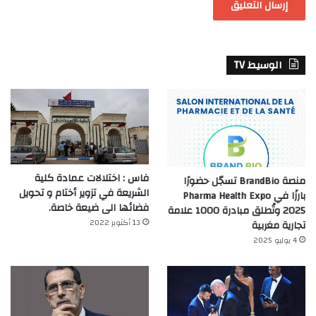
الوسيط TV
فاس : اختلالات عمادة كلية
منصة BrandBio تسجّل حضورًا
الشريعة في تزوير أختام و تحويل
بارزًا في Pharma Health Expo
فضائها الى ضيعة خاصة.
2025 وتُطلق مبادرة 1000 علامة
13 أكتوبر 2022
تجارية مغربية
4 يوليو 2025