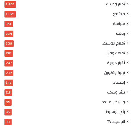
أخبار وطنية
1٬403
مجتمع
1٬079
سياسة
361
رياضة
324
أقلام الوسيط
309
ثقافة وفن
281
أخبار دولية
247
تربية وتكوين
232
إقتصاد
142
بيئة وصحة
115
وسيط الفلاحة
55
رأي الوسيط
45
الوسيط TV
13