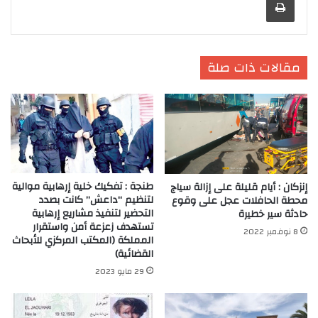
مقالات ذات صلة
طنجة : تفكيك خلية إرهابية موالية
إنزكان : أيام قليلة على إزالة سياج
لتنظيم “داعش” كانت بصدد
محطة الحافلات عجل على وقوع
التحضير لتنفيذ مشاريع إرهابية
حادثة سير خطيرة
تستهدف زعزعة أمن واستقرار
8 نوفمبر 2022
المملكة (المكتب المركزي للأبحاث
القضائية)
29 مايو 2023