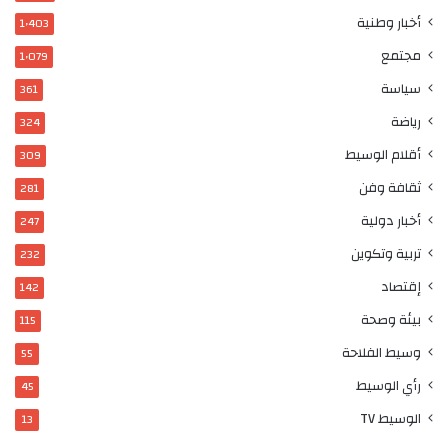
أخبار وطنية
1٬403
مجتمع
1٬079
سياسة
361
رياضة
324
أقلام الوسيط
309
ثقافة وفن
281
أخبار دولية
247
تربية وتكوين
232
إقتصاد
142
بيئة وصحة
115
وسيط الفلاحة
55
رأي الوسيط
45
الوسيط TV
13