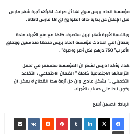
مؤسسة اتحاد بريس سبق لها أن صرفت لهؤلاء أجرة شهر مارس
قبل الإعلان عن بداية حالة الطوارئ اي 18 مارس 2020
.
وبالنسبة لأجرة شهر ابريل ستصرف كلها مع منح الأجراء منحة
رمضان التي اعتادت مؤسسة اتحاد بريس منحها منذ سنين ويتعلق
الأمر ب” 750 درهم لكل أجير واجيرة
” .
هذا، وأكد ادريس لشكر ان المؤسسة ستستمر في تحمل
التزاماتها الاجتماعية كاملة ” الضمان الاجتماعي ، التقاعد
التكميلي ..” بشكل عادي وان حل أزمة هذا القطاع لا يمكن ان
يكون ابدا على حساب الأجراء.
الرباط: الحسين أبليح
لينكدإن
‏Tumblr
بينتيريست
‏Reddit
‏VKontakte
مشاركة عبر البريد
طباعة