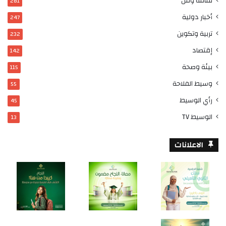
ثقافة وفن
281
أخبار دولية
247
تربية وتكوين
232
إقتصاد
142
بيئة وصحة
115
وسيط الفلاحة
55
رأي الوسيط
45
الوسيط TV
13
الاعلانات