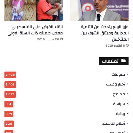
عزيز الرباح يتحدث عن التنمية
القاء القبض على الفلسطيني
المجالية وميثاق الشرف بين
معذب طفلته ذات السنة الاولى
المنتخبين
26 سبتمبر 2019
8 أكتوبر 2019
تصنيفات
منوعات
3٬428
أخبار وطنية
1٬403
مجتمع
1٬079
سياسة
361
رياضة
324
أقلام الوسيط
309