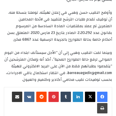
وأوضح النقيب حسن وهبي في إعلان لهيئته، توصلنا بنسخة منه،
أن توقيف تقدم طلبات الترشح للتقييد في لائحة المحامين
المتمرين تم عملا بمقتضيات المادة السادسة من المرسوم
بقانون عدد 2.20.292 الصادر بتاريخ 23 مارس 2020 المتعلق بسن
أحكام خاصة بحالة الطوارئ بالجريدة الرسمية عدد 6867 مكرر.
وبينما لفت النقيب وهبي إلى أن “الأجل سيستأنف ابتداء من اليوم
الموالي لرفع حالة الطوارئ الصحية”، أكد أنه بإمكان المترشحين أن
“يتقدموا بطلباتهم فقط من الآن على البريد الالكتروني للهيئة
barreauagadir@gmail.com
، في انتظار استكمال باقي الاجراءات،
بحسب توضيحات نقيب محامي أكادير وكلميم والعيون.
لينكدإن
‏Tumblr
بينتيريست
‏Reddit
‏VKontakte
مشاركة عبر البريد
طباعة