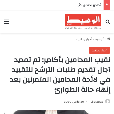
أكادير تحتضن كأس العرش للدراجات بمناسبة الذكرى السابعة والعشرين لعيد العرش المجيد
بحث عن
الق
الرئيسية
/
أخبار وطنية
أخبار وطنية
نقيب المحامين بأكادير: تم تمديد
آجال تقديم طلبات الترشح للتقييد
في لائحة المحامين المتمرنين بعد
إنهاء حالة الطوارئ
محمد بركا
26 مارس 2020