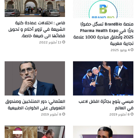
فاس : اختلالات عمادة كلية
منصة BrandBio تسجّل حضورًا
الشريعة في تزوير أختام و تحويل
بارزًا في Pharma Health Expo
فضائها الى ضيعة خاصة.
2025 وتُطلق مبادرة 1000 علامة
13 أكتوبر 2022
تجارية مغربية
4 يوليو 2025
ميسي يتوج بجائزة افضل لاعب
العثماني: دور المنتخبين وصندوق
في العالم‎
التعويض على الكوارث الطبيعية
8 أكتوبر 2019
8 أكتوبر 2019